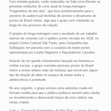
Com entrada gratuita, serão realizadas na Sala Lima Barreto as
primeiras exibições do corte atual do longa-metragem
“Fragmentos de nós dois”, que leva simbolicamente para o
universo do audiovisual histórias de amores e desamores de
jovens do Brasil inteiro, algo que o grupo vem coletando ao
longo do seu processo de criação.
O projeto do longa-metragem será o resultado de um trabalho
intenso de conexão com o público jovem iniciado em 2019, no
próprio Centro Cultural São Paulo, pela Companhia dos
Solilóquios em parceria com a curadoria de teatro jovem
representada por Lizette Negreiros e Rayanderson Carvalho.
Através de um grande chamamento lançado na imprensa e
mídias sociais, o grupo convidou pessoas jovens do Brasil
inteiro a enviar relatos reais de histórias que envolviam algum
tipo de relação de afeto no espaço de tempo entre a
adolescência e juventude.
No ano seguinte, o grupo estreou uma websérie criada em
formato mobile para que o público pudesse assistir pelo celular,
se reconhecendo e observando traços de seus relatos nas
cenas criadas.
Com a “Ocupação Fragmentos de Nós Dois” o grupo dá mais