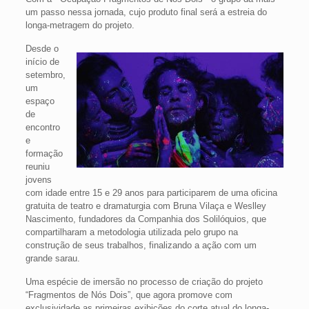
um passo nessa jornada, cujo produto final será a estreia do
longa-metragem do projeto.
Desde o
início de
setembro,
um
espaço
de
encontro
e
formação
reuniu
jovens
com idade entre 15 e 29 anos para participarem de uma oficina
gratuita de teatro e dramaturgia com Bruna Vilaça e Weslley
Nascimento, fundadores da Companhia dos Solilóquios, que
compartilharam a metodologia utilizada pelo grupo na
construção de seus trabalhos, finalizando a ação com um
grande sarau.
Uma espécie de imersão no processo de criação do projeto
“Fragmentos de Nós Dois”, que agora promove com
exclusividade as primeiras exibições do corte atual do longa-