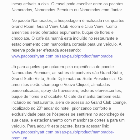
inesquecíveis a dois. O casal pode escolher entre os pacotes
Namorados, Namorados Premium ou Namorados com Jantar.
No pacote Namorados, a hospedagem é realizada nos quartos
Grand Room, Grand View, Club Room e Club View. Como
amenities serão ofertados espumante, buquê de flores e
chocolate. O café da manhã está incluído no restaurante e
estacionamento com manobrista cortesia para um veículo. A
reserva pode ser efetuada acessando:
www.pacoteshyatt.com.br/sao-paulo/product/namorados
Já para aqueles que optarem pela experiência do pacote
Namorados Premium, as suítes disponíveis são Grand Suíte,
Grand Suíte Vista, Suíte Diplomata ou Suíte Presidencial. Os
amenities serão champagne Veuve Cliquot, almofadas
personalizadas, spray de travesseiro, esferas efervescentes,
buquê de flores e chocolate. O café da manhã também está
incluído no restaurante, além de acesso ao Grand Club Lounge,
localizado no 20º andar do hotel, priorizando conforto e
exclusividade para os hóspedes se sentirem no aconchego de
sua casa, e estacionamento com manobrista cortesia para um
veículo. Para adquirir este pacote, basta acessar link:
www.pacoteshyatt.com.br/sao-paulo/product/namorados-
premium