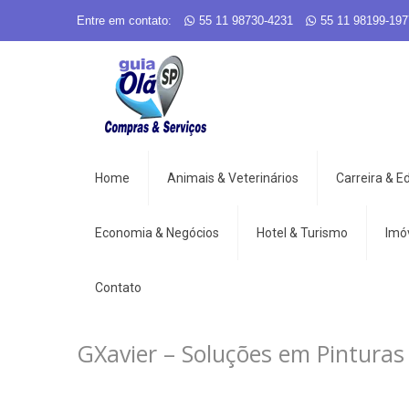
Entre em contato:
55 11 98730-4231
55 11 98199-197
Home
Animais & Veterinários
Carreira & 
Economia & Negócios
Hotel & Turismo
Imó
Contato
GXavier – Soluções em Pinturas