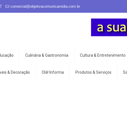
7
comercial@objetivacomunicamidia.com.br
Educação
Culinária & Gastronomia
Cultura & Entretenimento
veis & Decoração
Olá! Informa
Produtos & Serviços
S