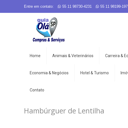
Entre em contato:
55 11 98730-4231
55 11 98199-197
Home
Animais & Veterinários
Carreira & 
Economia & Negócios
Hotel & Turismo
Imó
Contato
Hambúrguer de Lentilha