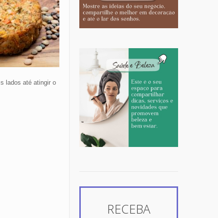
 lados até atingir o
RECEBA