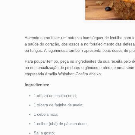
Aprenda como fazer um nutritivo hambúrguer de lentilha para i
a saúde do coração, dos ossos e no fortalecimento das defesa
ou fungos. A leguminosa também apresenta boas doses de proteí
Para poupar tempo, peça os ingredientes da sua receita pelo de
na comercialização de produtos orgânicos e oferece uma série 
empresária Amélia Whitaker. Confira abaixo:
Ingredientes:
1 xícara de lentilha crua;
1 xícara de farinha de aveia;
1 cebola roxa;
1 colher (chá) de páprica doce;
Sal a gosto;