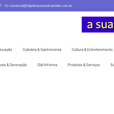
7
comercial@objetivacomunicamidia.com.br
Educação
Culinária & Gastronomia
Cultura & Entretenimento
veis & Decoração
Olá! Informa
Produtos & Serviços
S