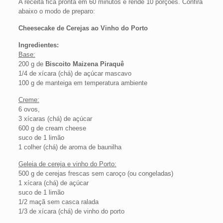
A receita fica pronta em 60 minutos e rende 10 porções. Confira
abaixo o modo de preparo:
Cheesecake de Cerejas ao Vinho do Porto
Ingredientes:
Base:
200 g de
Biscoito Maizena Piraquê
1/4 de xícara (chá) de açúcar mascavo
100 g de manteiga em temperatura ambiente
Creme:
6 ovos,
3 xícaras (chá) de açúcar
600 g de cream cheese
suco de 1 limão
1 colher (chá) de aroma de baunilha
Geleia de cereja e vinho do Porto:
500 g de cerejas frescas sem caroço (ou congeladas)
1 xícara (chá) de açúcar
suco de 1 limão
1/2 maçã sem casca ralada
1/3 de xícara (chá) de vinho do porto