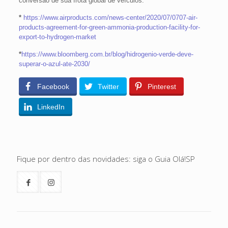
conversão de sua frota global de veículos.
*
https://www.airproducts.com/news-center/2020/07/0707-air-
products-agreement-for-green-ammonia-production-facility-for-
export-to-hydrogen-market
*
https://www.bloomberg.com.br/blog/hidrogenio-verde-deve-
superar-o-azul-ate-2030/
Facebook
Twitter
Pinterest
LinkedIn
Fique por dentro das novidades: siga o Guia Olá!SP