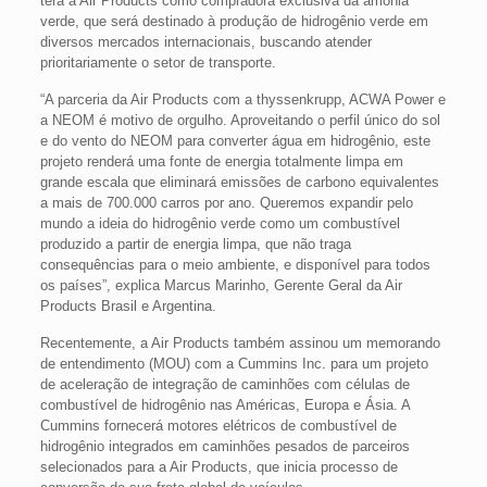
terá a Air Products como compradora exclusiva da amônia
verde, que será destinado à produção de hidrogênio verde em
diversos mercados internacionais, buscando atender
prioritariamente o setor de transporte.
“A parceria da Air Products com a thyssenkrupp, ACWA Power e
a NEOM é motivo de orgulho. Aproveitando o perfil único do sol
e do vento do NEOM para converter água em hidrogênio, este
projeto renderá uma fonte de energia totalmente limpa em
grande escala que eliminará emissões de carbono equivalentes
a mais de 700.000 carros por ano. Queremos expandir pelo
mundo a ideia do hidrogênio verde como um combustível
produzido a partir de energia limpa, que não traga
consequências para o meio ambiente, e disponível para todos
os países”, explica Marcus Marinho, Gerente Geral da Air
Products Brasil e Argentina.
Recentemente, a Air Products também assinou um memorando
de entendimento (MOU) com a Cummins Inc. para um projeto
de aceleração de integração de caminhões com células de
combustível de hidrogênio nas Américas, Europa e Ásia. A
Cummins fornecerá motores elétricos de combustível de
hidrogênio integrados em caminhões pesados de parceiros
selecionados para a Air Products, que inicia processo de