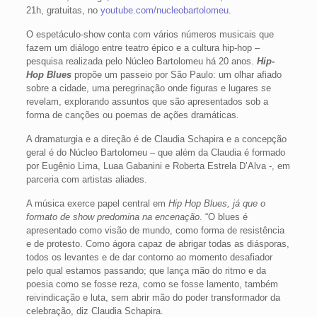
21h, gratuitas, no
youtube.com/nucleobartolomeu
.
O espetáculo-show conta com vários números musicais que
fazem um diálogo entre teatro épico e a cultura hip-hop –
pesquisa realizada pelo Núcleo Bartolomeu há 20 anos.
Hip-
Hop Blues
propõe um passeio por São Paulo: um olhar afiado
sobre a cidade, uma peregrinação onde figuras e lugares se
revelam, explorando assuntos que são apresentados sob a
forma de canções ou poemas de ações dramáticas.
A dramaturgia e a direção é de Claudia Schapira e a concepção
geral é do Núcleo Bartolomeu – que além da Claudia é formado
por Eugênio Lima, Luaa Gabanini e Roberta Estrela D’Alva -, em
parceria com artistas aliades.
A música exerce papel central em
Hip Hop Blues, já que o
formato de show predomina na encenação
. “O blues é
apresentado como visão de mundo, como forma de resistência
e de protesto. Como ágora capaz de abrigar todas as diásporas,
todos os levantes e de dar contorno ao momento desafiador
pelo qual estamos passando; que lança mão do ritmo e da
poesia como se fosse reza, como se fosse lamento, também
reivindicação e luta, sem abrir mão do poder transformador da
celebração, diz Claudia Schapira.