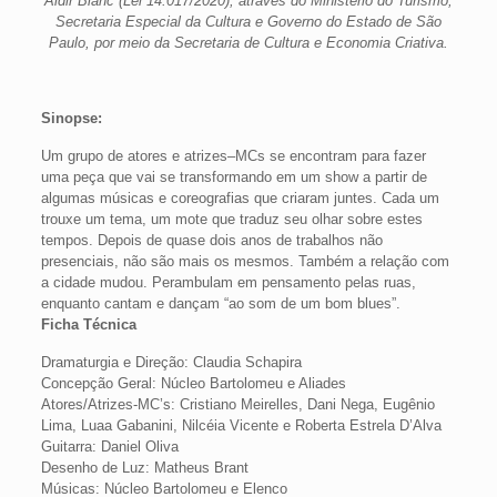
Aldir Blanc (Lei 14.017/2020), através do Ministério do Turismo,
Secretaria Especial da Cultura e Governo do Estado de São
Paulo, por meio da Secretaria de Cultura e Economia Criativa.
Sinopse:
Um grupo de atores e atrizes–MCs se encontram para fazer
uma peça que vai se transformando em um show a partir de
algumas músicas e coreografias que criaram juntes. Cada um
trouxe um tema, um mote que traduz seu olhar sobre estes
tempos. Depois de quase dois anos de trabalhos não
presenciais, não são mais os mesmos. Também a relação com
a cidade mudou. Perambulam em pensamento pelas ruas,
enquanto cantam e dançam “ao som de um bom blues”.
Ficha Técnica
Dramaturgia e Direção: Claudia Schapira
Concepção Geral: Núcleo Bartolomeu e Aliades
Atores/Atrizes-MC’s: Cristiano Meirelles, Dani Nega, Eugênio
Lima, Luaa Gabanini, Nilcéia Vicente e Roberta Estrela D’Alva
Guitarra: Daniel Oliva
Desenho de Luz: Matheus Brant
Músicas: Núcleo Bartolomeu e Elenco