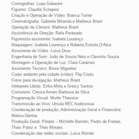
Coreografias: Luaa Gabanini
Figurino: Claudia Schapira
Criação e Operação de Vídeo: Bianca Turner
Cinematografia: Gabriela Miranda e Matheus Brant
Operação de Câmera: Matheus Brant
Assistência de Direção: Rafa Penteado
Figurinista assistente: Isabela Lourenço
Maquiagem: Isabela Lourenço e Roberta Estrela D’Alva
Assistente de Vídeo: Luísa Drua
Engenharia de Som: João de Souza Neto e Clevinho Souza
Montagem e Operação de Luz: Clara Caramez
Assistente Técnico: Bruno Miguelez
Corpo andante pela cidade (vídeo): Flip Couto
Fotos para divulgação: Matheus Brant
Intérprete Libras: Erika Mota e Greicy Santos
Costureira: Cleuza Amaro Barbosa da Silva
Programação Visual: Murilo Thaveira
Transmissão ao Vivo: Ursula REC Audiovisua
Coordenação de produção, Administração Geral e Financeira:
Mariza Dantas
Produção Geral: Périplo – Michelle Barreto, Pedro de Freitas,
Thais Patez e Theo Moraes
Coordenação das redes sociais: Luiza Romão