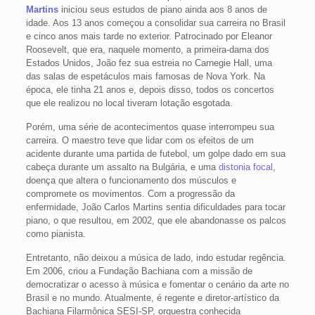
Martins
iniciou seus estudos de piano ainda aos 8 anos de
idade. Aos 13 anos começou a consolidar sua carreira no Brasil
e cinco anos mais tarde no exterior. Patrocinado por Eleanor
Roosevelt, que era, naquele momento, a primeira-dama dos
Estados Unidos, João fez sua estreia no Carnegie Hall, uma
das salas de espetáculos mais famosas de Nova York. Na
época, ele tinha 21 anos e, depois disso, todos os concertos
que ele realizou no local tiveram lotação esgotada.
Porém, uma série de acontecimentos quase interrompeu sua
carreira. O maestro teve que lidar com os efeitos de um
acidente durante uma partida de futebol, um golpe dado em sua
cabeça durante um assalto na Bulgária, e uma
distonia focal
,
doença que altera o funcionamento dos músculos e
compromete os movimentos. Com a progressão da
enfermidade, João Carlos Martins sentia dificuldades para tocar
piano, o que resultou, em 2002, que ele abandonasse os palcos
como pianista.
Entretanto, não deixou a música de lado, indo estudar regência.
Em 2006, criou a Fundação Bachiana com a missão de
democratizar o acesso à música e fomentar o cenário da arte no
Brasil e no mundo. Atualmente, é regente e diretor-artístico da
Bachiana Filarmônica SESI-SP, orquestra conhecida