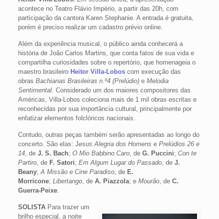
acontece no Teatro Flávio Império, a partir das 20h, com
participação da cantora Karen Stephanie. A entrada é gratuita,
porém é preciso realizar um cadastro prévio online.
Além da experiência musical, o público ainda conhecerá a
história de João Carlos Martins, que conta fatos de sua vida e
compartilha curiosidades sobre o repertório, que homenageia o
maestro brasileiro
Heitor Villa-Lobos
com execução das
obras
Bachianas Brasileiras n.º4
(Prelúdio)
e
Melodia
Sentimental
. Considerado um dos maiores compositores das
Américas, Villa-Lobos coleciona mais de 1 mil obras escritas e
reconhecidas por sua importância cultural, principalmente por
enfatizar elementos folclóricos nacionais.
Contudo, outras peças também serão apresentadas ao longo do
concerto. São elas: J
esus Alegria dos Homens
e
Prelúdios 26 e
14
, de
J. S. Bach
;
O Mio Babbino Caro
, de
G. Puccini
;
Con te
Partiro
, de
F. Satori
;
Em Algum Lugar do Passado
, de
J.
Beany
;
A Missão e Cine Paradiso
, de
E.
Morricone
;
Libertango
, de
A. Piazzola
; e
Mourão
, de
C.
Guerra-Peixe
.
SOLISTA
Para trazer um
brilho especial, a noite