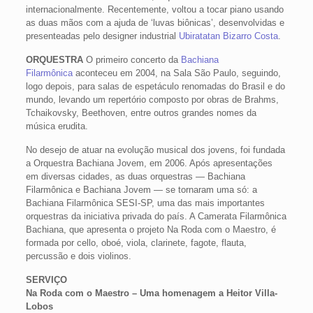
internacionalmente. Recentemente, voltou a tocar piano usando
as duas mãos com a ajuda de ‘luvas biônicas’, desenvolvidas e
presenteadas pelo designer industrial
Ubiratatan Bizarro Costa
.
ORQUESTRA
O primeiro concerto da
Bachiana
Filarmônica
aconteceu em 2004, na Sala São Paulo, seguindo,
logo depois, para salas de espetáculo renomadas do Brasil e do
mundo, levando um repertório composto por obras de Brahms,
Tchaikovsky, Beethoven, entre outros grandes nomes da
música erudita.
No desejo de atuar na evolução musical dos jovens, foi fundada
a Orquestra Bachiana Jovem, em 2006. Após apresentações
em diversas cidades, as duas orquestras — Bachiana
Filarmônica e Bachiana Jovem — se tornaram uma só: a
Bachiana Filarmônica SESI-SP, uma das mais importantes
orquestras da iniciativa privada do país. A Camerata Filarmônica
Bachiana, que apresenta o projeto Na Roda com o Maestro, é
formada por cello, oboé, viola, clarinete, fagote, flauta,
percussão e dois violinos.
SERVIÇO
Na Roda com o Maestro – Uma homenagem a Heitor Villa-
Lobos