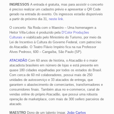
INGRESSOS
A entrada é gratuita, mas para assistir o concerto
é preciso realizar um cadastro prévio e apresentar o QR Code
gerado na entrada do evento. Os ingressos estarão disponíveis
a partir do próximo dia 31,
neste link
.
O concerto Na Roda com o Maestro – Uma homenagem a
Heitor Villa-Lobos é produzido pela
D’Color Produções
Culturais
e viabilizado pelo Ministério do Turismo, por meio da
Lei de Incentivo à Cultura do Governo Federal, com patrocínio
do Atacadão. O Teatro Flávio Império fica na rua Professor
Alves Pedroso, 600 – Cangaíba, São Paulo (SP).
ATACADÃO
Com 60 anos de história, o Atacadão é o maior
atacadista brasileiro em número de lojas e está presente em
quase 180 cidades espalhadas por todos os estados do Brasil.
Com cerca de 60 mil colaboradores, possui mais de 250
unidades de autosserviço e 33 atacados de entrega, que
garantem o abastecimento de comerciantes, transformadores e
consumidores finais. Também atua no e-commerce, canal de
vendas online do próprio Atacadão, que possui uma robusta
operação de marketplace, com mais de 300
sellers
parceiros de
atacado.
MAESTRO
Dono de um talento ímpar,
João Carlos