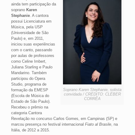
ainda tem participação da
soprano
Karen
Stephanie
. A cantora
possui Licenciatura em
Música, pela USP
(Universidade de São
Paulo) e, em 2011,
iniciou suas experiências
com o canto, passando
por aulas de professores
como Celine Imbert,
Juliana Starling e Paulo
Mandarino. Também
participou do Opera
Studio, programa de
Soprano Karen Stephanie, solista
formação da EMESP
convidada / CRÉDITO: CLÉBER
(Escola de Música do
CORRÊA
Estado de São Paulo).
Recebeu o prêmio na
categoria Cantora
Revelação no concurso Carlos Gomes, em Campinas (SP) e
marcou presença no festival internacional
Fiato al Brasile
, na
Itália, de 2012 a 2015.