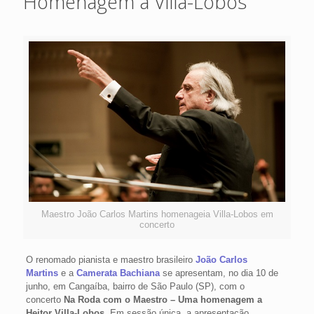
Homenagem a Villa-Lobos
Maestro João Carlos Martins homenageia Villa-Lobos em
concerto
O renomado pianista e maestro brasileiro
João Carlos
Martins
e a
Camerata Bachiana
se apresentam, no dia 10 de
junho, em Cangaíba, bairro de São Paulo (SP), com o
concerto
Na Roda com o Maestro – Uma homenagem a
Heitor Villa-Lobos.
Em sessão única, a apresentação