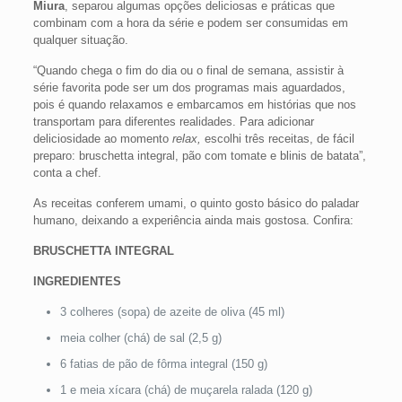
Miura
, separou algumas opções deliciosas e práticas que
combinam com a hora da série e podem ser consumidas em
qualquer situação.
“Quando chega o fim do dia ou o final de semana, assistir à
série favorita pode ser um dos programas mais aguardados,
pois é quando relaxamos e embarcamos em histórias que nos
transportam para diferentes realidades. Para adicionar
deliciosidade ao momento
relax,
escolhi três receitas, de fácil
preparo: bruschetta integral, pão com tomate e blinis de batata”,
conta a chef.
As receitas conferem umami, o quinto gosto básico do paladar
humano, deixando a experiência ainda mais gostosa. Confira:
BRUSCHETTA INTEGRAL
INGREDIENTES
3 colheres (sopa) de azeite de oliva (45 ml)
meia colher (chá) de sal (2,5 g)
6 fatias de pão de fôrma integral (150 g)
1 e meia xícara (chá) de muçarela ralada (120 g)