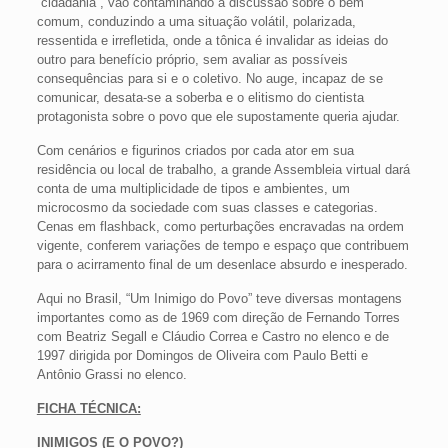
“cidadania”, vão contaminando a discussão sobre o bem
comum, conduzindo a uma situação volátil, polarizada,
ressentida e irrefletida, onde a tônica é invalidar as ideias do
outro para benefício próprio, sem avaliar as possíveis
consequências para si e o coletivo. No auge, incapaz de se
comunicar, desata-se a soberba e o elitismo do cientista
protagonista sobre o povo que ele supostamente queria ajudar.
Com cenários e figurinos criados por cada ator em sua
residência ou local de trabalho, a grande Assembleia virtual dará
conta de uma multiplicidade de tipos e ambientes, um
microcosmo da sociedade com suas classes e categorias.
Cenas em flashback​, como perturbações encravadas na ordem
vigente, conferem variações de tempo e espaço que contribuem
para o acirramento final de um desenlace absurdo e inesperado.
Aqui no Brasil, “Um Inimigo do Povo” teve diversas montagens
importantes como as de 1969 com direção de Fernando Torres
com Beatriz Segall e Cláudio Correa e Castro no elenco e de
1997 dirigida por Domingos de Oliveira com Paulo Betti e
Antônio Grassi no elenco.
FICHA TÉCNICA:
INIMIGOS (E O POVO?)