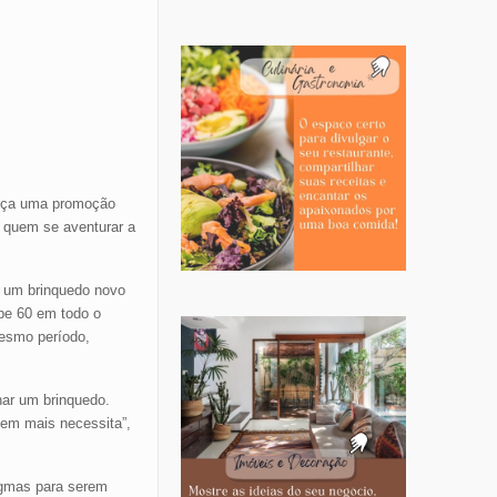
ança uma promoção
e quem se aventurar a
m um brinquedo novo
pe 60 em todo o
mesmo período,
har um brinquedo.
em mais necessita”,
igmas para serem