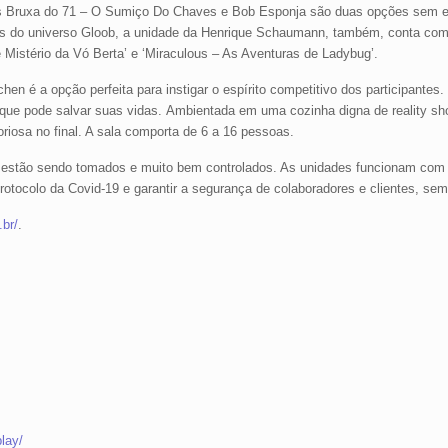
s Bruxa do 71 – O Sumiço Do Chaves e Bob Esponja são duas opções sem err
ados do universo Gloob, a unidade da Henrique Schaumann, também, conta com
Mistério da Vó Berta’ e ‘Miraculous – As Aventuras de Ladybug’.
en é a opção perfeita para instigar o espírito competitivo dos participantes.
que pode salvar suas vidas. Ambientada em uma cozinha digna de reality sho
iosa no final. A sala comporta de 6 a 16 pessoas.
ne estão sendo tomados e muito bem controlados. As unidades funcionam com
otocolo da Covid-19 e garantir a segurança de colaboradores e clientes, sem
br/
.
lay/