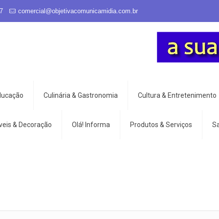
7
comercial@objetivacomunicamidia.com.br
Educação
Culinária & Gastronomia
Cultura & Entretenimento
veis & Decoração
Olá! Informa
Produtos & Serviços
S