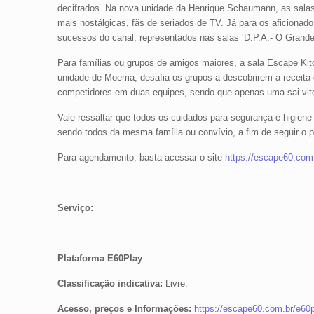
decifrados. Na nova unidade da Henrique Schaumann, as sala
mais nostálgicas, fãs de seriados de TV. Já para os aficion
sucessos do canal, representados nas salas ‘D.P.A.- O Grande 
Para famílias ou grupos de amigos maiores, a sala Escape Kitch
unidade de Moema, desafia os grupos a descobrirem a receita 
competidores em duas equipes, sendo que apenas uma sai vitor
Vale ressaltar que todos os cuidados para segurança e higie
sendo todos da mesma família ou convívio, a fim de seguir o pr
Para agendamento, basta acessar o site
https://escape60.com.
Serviço:
Plataforma E60Play
Classificação indicativa:
Livre.
Acesso, preços e Informações:
https://escape60.com.br/e60p