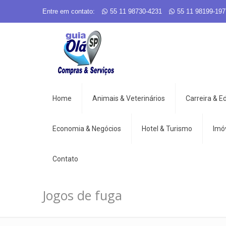
Entre em contato:
55 11 98730-4231
55 11 98199-197
Home
Animais & Veterinários
Carreira & 
Economia & Negócios
Hotel & Turismo
Imó
Contato
Jogos de fuga