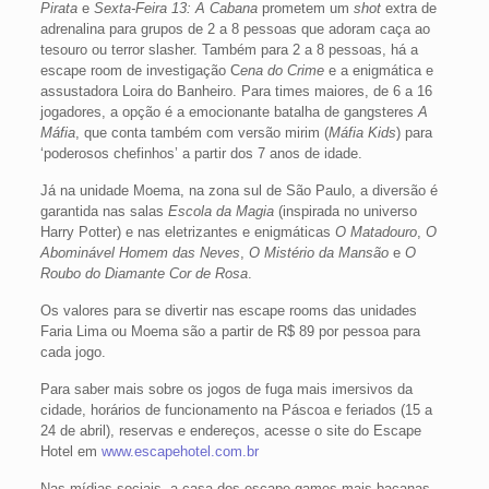
Pirata
e
Sexta-Feira 13: A Cabana
prometem um
shot
extra de
adrenalina para grupos de 2 a 8 pessoas que adoram caça ao
tesouro ou terror slasher. Também para 2 a 8 pessoas, há a
escape room de investigação C
ena do Crime
e a enigmática e
assustadora Loira do Banheiro. Para times maiores, de 6 a 16
jogadores, a opção é a emocionante batalha de gangsteres
A
Máfia
, que conta também com versão mirim (
Máfia Kids
) para
‘poderosos chefinhos’ a partir dos 7 anos de idade.
Já na unidade Moema, na zona sul de São Paulo, a diversão é
garantida nas salas
Escola da Magia
(inspirada no universo
Harry Potter) e nas eletrizantes e enigmáticas
O Matadouro
,
O
Abominável Homem das Neves
,
O Mistério da Mansão
e
O
Roubo do Diamante Cor de Rosa
.
Os valores para se divertir nas escape rooms das unidades
Faria Lima ou Moema são a partir de R$ 89 por pessoa para
cada jogo.
Para saber mais sobre os jogos de fuga mais imersivos da
cidade, horários de funcionamento na Páscoa e feriados (15 a
24 de abril), reservas e endereços, acesse o site do Escape
Hotel em
www.escapehotel.com.br
Nas mídias sociais, a casa dos escape games mais bacanas