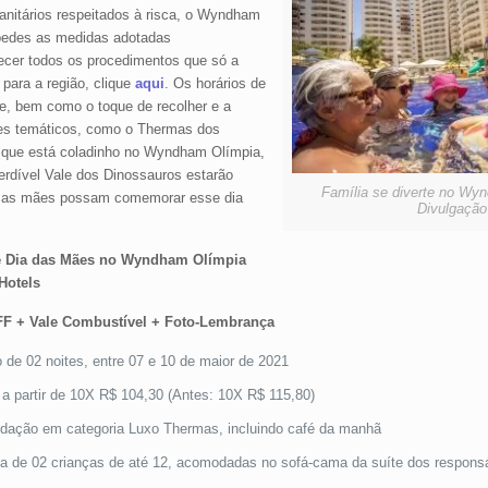
anitários respeitados à risca, o Wyndham
spedes as medidas adotadas
ecer todos os procedimentos que só a
para a região, clique
aqui
. Os horários de
e, bem como o toque de recolher e a
ues temáticos, como o Thermas dos
 e que está coladinho no Wyndham Olímpia,
rdível Vale dos Dinossauros estarão
Família se diverte no Wy
e as mães possam comemorar esse dia
Divulgação
e Dia das Mães no Wyndham Olímpia
Hotels
F + Vale Combustível + Foto-Lembrança
 de 02 noites, entre 07 e 10 de maior de 2021
 a partir de 10X R$ 104,30 (Antes: 10X R$ 115,80)
ação em categoria Luxo Thermas, incluindo café da manhã
ia de 02 crianças de até 12, acomodadas no sofá-cama da suíte dos respons