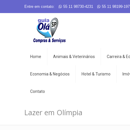
Entre em contato:
55 11 98730-4231
55 11 98199-197
Home
Animais & Veterinários
Carreira & 
Economia & Negócios
Hotel & Turismo
Imó
Contato
Lazer em Olímpia