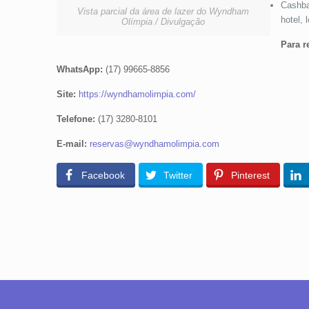
Cashba
Vista parcial da área de lazer do Wyndham
hotel, 
Olímpia / Divulgação
Para r
WhatsApp:
(17) 99665-8856
Site:
https://wyndhamolimpia.com/
Telefone:
(17) 3280-8101
E-mail:
reservas@wyndhamolimpia.com
Facebook
Twitter
Pinterest