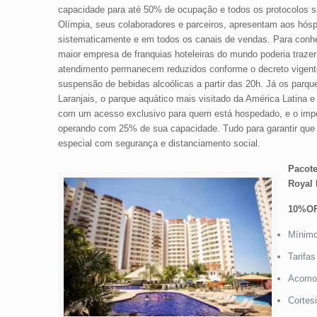
capacidade para até 50% de ocupação e todos os protocolos s
Olímpia, seus colaboradores e parceiros, apresentam aos hó
sistematicamente e em todos os canais de vendas. Para conh
maior empresa de franquias hoteleiras do mundo poderia trazer 
atendimento permanecem reduzidos conforme o decreto vigent
suspensão de bebidas alcoólicas a partir das 20h. Já os parq
Laranjais, o parque aquático mais visitado da América Latina
com um acesso exclusivo para quem está hospedado, e o impe
operando com 25% de sua capacidade. Tudo para garantir qu
especial com segurança e distanciamento social.
Pacot
Royal 
10%OF
Mínimo
Tarifas
Acomod
Cortes