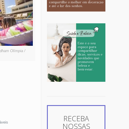
ndham Olímpia /
RECEBA
áveis
NOSSAS