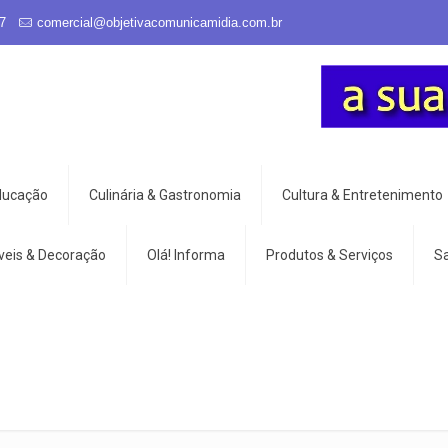
7
comercial@objetivacomunicamidia.com.br
Educação
Culinária & Gastronomia
Cultura & Entretenimento
veis & Decoração
Olá! Informa
Produtos & Serviços
S