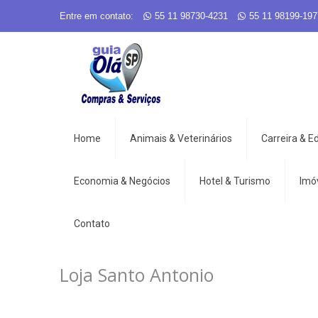
Entre em contato:
55 11 98730-4231
55 11 98199-197
Home
Animais & Veterinários
Carreira & 
Economia & Negócios
Hotel & Turismo
Imó
Contato
Loja Santo Antonio