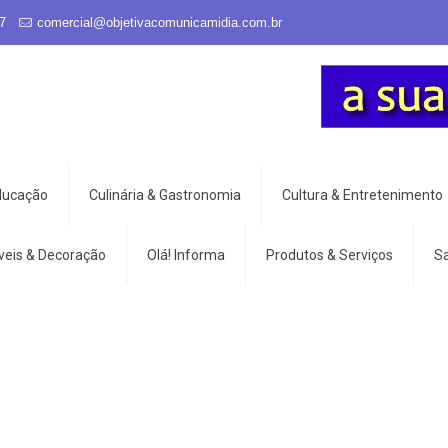
7
comercial@objetivacomunicamidia.com.br
Educação
Culinária & Gastronomia
Cultura & Entretenimento
veis & Decoração
Olá! Informa
Produtos & Serviços
S