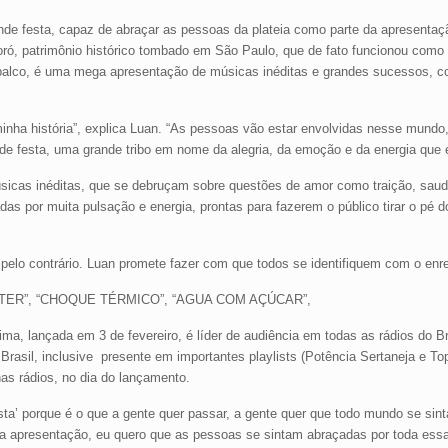
de festa, capaz de abraçar as pessoas da plateia como parte da apresentaç
oró, patrimônio histórico tombado em São Paulo, que de fato funcionou como 
 palco, é uma mega apresentação de músicas inéditas e grandes sucessos, c
minha história”, explica Luan. “As pessoas vão estar envolvidas nesse mundo
nde festa, uma grande tribo em nome da alegria, da emoção e da energia que e
sicas inéditas, que se debruçam sobre questões de amor como traição, saud
 por muita pulsação e energia, prontas para fazerem o público tirar o pé d
elo contrário. Luan promete fazer com que todos se identifiquem com o enre
 BATER”, “CHOQUE TÉRMICO”, “AGUA COM AÇÚCAR”,
a, lançada em 3 de fevereiro, é líder de audiência em todas as rádios do Br
rasil, inclusive presente em importantes playlists (Potência Sertaneja e Top
as rádios, no dia do lançamento.
sta’ porque é o que a gente quer passar, a gente quer que todo mundo se sint
a apresentação, eu quero que as pessoas se sintam abraçadas por toda essa