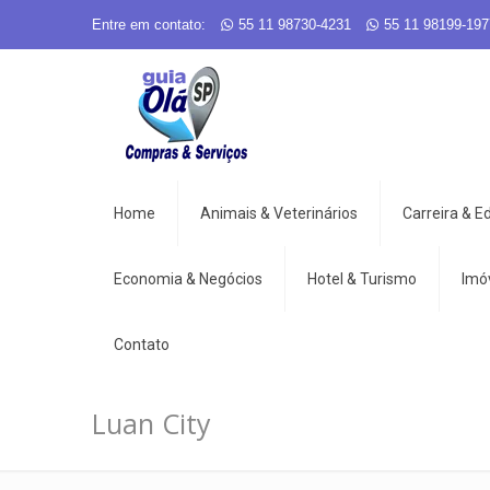
Entre em contato:
55 11 98730-4231
55 11 98199-197
Home
Animais & Veterinários
Carreira & 
Economia & Negócios
Hotel & Turismo
Imó
Contato
Luan City