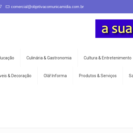
7
comercial@objetivacomunicamidia.com.br
Educação
Culinária & Gastronomia
Cultura & Entretenimento
veis & Decoração
Olá! Informa
Produtos & Serviços
S