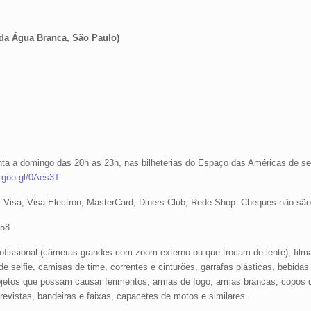
 da Água Branca, São Paulo)
quinta a domingo das 20h as 23h, nas bilheterias do Espaço das Américas de 
.
goo.gl/0Aes3T
, Visa, Visa Electron, MasterCard, Diners Club, Rede Shop. Cheques não são
858
rofissional (câmeras grandes com zoom externo ou que trocam de lente), film
de selfie, camisas de time, correntes e cinturões, garrafas plásticas, bebidas 
,objetos que possam causar ferimentos, armas de fogo, armas brancas, copos 
s, revistas, bandeiras e faixas, capacetes de motos e similares.