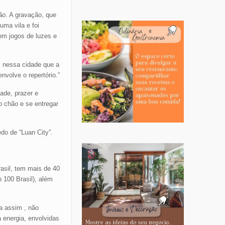
ão. A gravação, que
uma vila e foi
om jogos de luzes e
, nessa cidade que a
nvolve o repertório.”
ade, prazer e
o chão e se entregar
do de “Luan City”.
asil, tem mais de 40
 100 Brasil), além
a assim , não
 energia, envolvidas