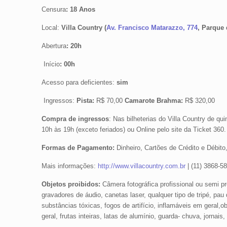
Censura
:
18 Anos
Local:
Villa Country (
Av. Francisco Matarazzo, 774
, Parque
Abertura
: 20h
Início
: 00h
Acesso para deficientes:
sim
Ingressos:
Pista:
R$ 70,00
Camarote Brahma:
R$ 320,00
Compra de ingressos
: Nas bilheterias do Villa Country de 
10h às 19h (exceto feriados) ou Online pelo site da Ticket 360
Formas de Pagamento:
Dinheiro, Cartões de Crédito e Débito
Mais informações:
http://www.villacountry.com.br
| (11) 3868-5
Objetos proibidos:
Câmera fotográfica profissional ou semi p
gravadores de áudio, canetas laser, qualquer tipo de tripé, pau 
substâncias tóxicas, fogos de artifício, inflamáveis em geral
geral, frutas inteiras, latas de alumínio, guarda- chuva, jornai