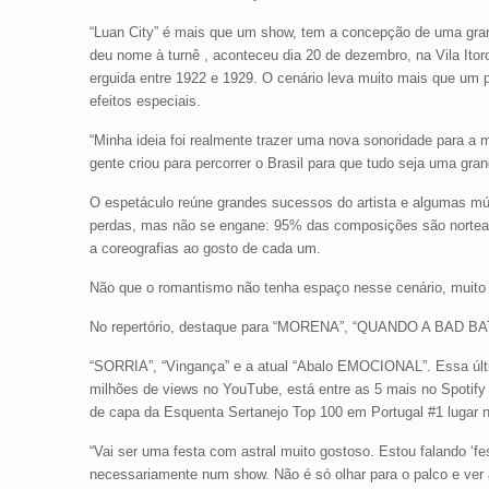
“Luan City” é mais que um show, tem a concepção de uma gran
deu nome à turnê , aconteceu dia 20 de dezembro, na Vila Itor
erguida entre 1922 e 1929. O cenário leva muito mais que um
efeitos especiais.
“Minha ideia foi realmente trazer uma nova sonoridade para a 
gente criou para percorrer o Brasil para que tudo seja uma gra
O espetáculo reúne grandes sucessos do artista e algumas mú
perdas, mas não se engane: 95% das composições são norteadas
a coreografias ao gosto de cada um.
Não que o romantismo não tenha espaço nesse cenário, muito p
No repertório, destaque para “MORENA”, “QUANDO A BAD
“SORRIA”, “Vingança” e a atual “Abalo EMOCIONAL”. Essa últim
milhões de views no YouTube, está entre as 5 mais no Spotify B
de capa da Esquenta Sertanejo Top 100 em Portugal #1 lugar n
“Vai ser uma festa com astral muito gostoso. Estou falando ‘fe
necessariamente num show. Não é só olhar para o palco e ver 