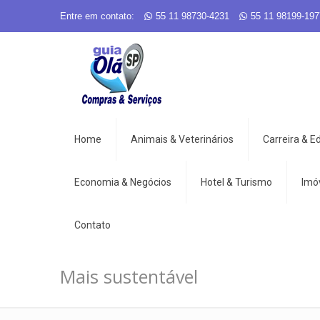
Entre em contato:
55 11 98730-4231
55 11 98199-197
Home
Animais & Veterinários
Carreira & 
Economia & Negócios
Hotel & Turismo
Imó
Contato
Mais sustentável