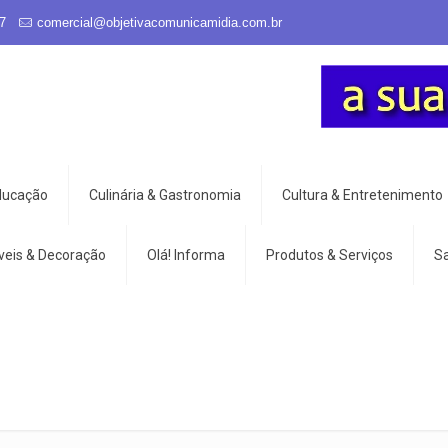
7
comercial@objetivacomunicamidia.com.br
Educação
Culinária & Gastronomia
Cultura & Entretenimento
veis & Decoração
Olá! Informa
Produtos & Serviços
S