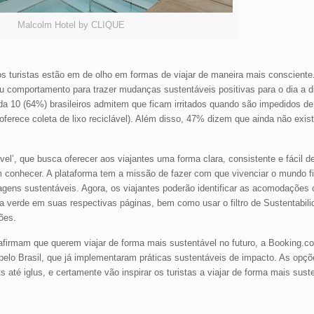
Malcolm Hotel by CLIQUE
 turistas estão em de olho em formas de viajar de maneira mais consciente.
eu comportamento para trazer mudanças sustentáveis positivas para o dia a 
a 10 (64%) brasileiros admitem que ficam irritados quando são impedidos de
erece coleta de lixo reciclável). Além disso, 47% dizem que ainda não exi
’, que busca oferecer aos viajantes uma forma clara, consistente e fácil de 
conhecer. A plataforma tem a missão de fazer com que vivenciar o mundo fi
iagens sustentáveis. Agora, os viajantes poderão identificar as acomodações c
a verde em suas respectivas páginas, bem como usar o filtro de Sustentabi
ões.
 afirmam que querem viajar de forma mais sustentável no futuro, a Booking.c
elo Brasil, que já implementaram práticas sustentáveis de impacto. As opçõ
até iglus, e certamente vão inspirar os turistas a viajar de forma mais suste