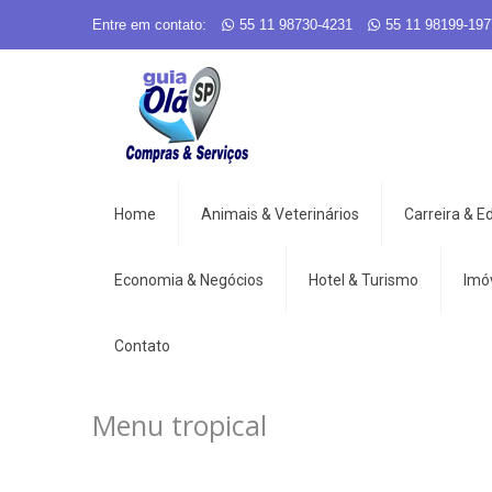
Entre em contato:
55 11 98730-4231
55 11 98199-197
Home
Animais & Veterinários
Carreira & 
Economia & Negócios
Hotel & Turismo
Imó
Contato
Menu tropical