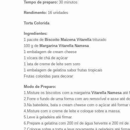
Tempo de preparo:
30 minutos
Rendimento:
16 unidades
Torta Colorida
Ingredientes:
1 pacote de
Biscoito Maizena Vitarella
triturado
100 g de
Margarina Vitarella Namesa
1 embalagem de cream cheese
1 xícara de chá de açúcar
1 lata de creme de leite sem soro
1 embalagem de gelatina sabor frutas tropicais
Frutas coloridas para decorar
Modo de Preparo:
1.Misture os biscoitos com a margarina
Vitarella
Namesa
até 
2.Forre o fundo de uma forma com aro removível e asse até do
3.Na batedeira, bata o cream cheese com o açúcar até formar
4.Misture com o creme de leite e coloque sobre a massa.
5.Leve à geladeira até firmar.
6.Prepare a gelatina com 200 ml de água fervente e 200 ml de
7.Coloque sobre a torta e leve novamente à geladeira até firmar