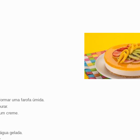
formar uma farofa úmida.
urar.
 um creme.
 água gelada.
.