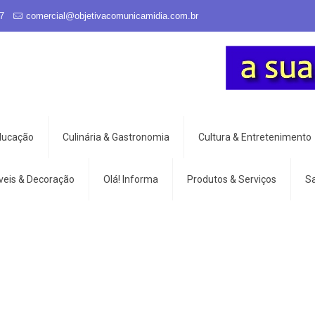
7
comercial@objetivacomunicamidia.com.br
Educação
Culinária & Gastronomia
Cultura & Entretenimento
veis & Decoração
Olá! Informa
Produtos & Serviços
S