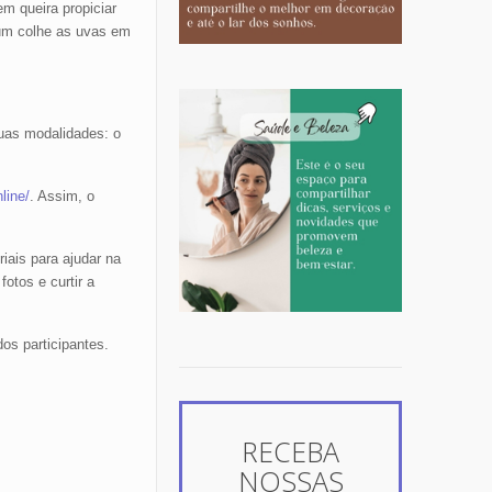
m queira propiciar
 um colhe as uvas em
uas modalidades: o
line/
. Assim, o
iais para ajudar na
otos e curtir a
os participantes.
RECEBA
NOSSAS