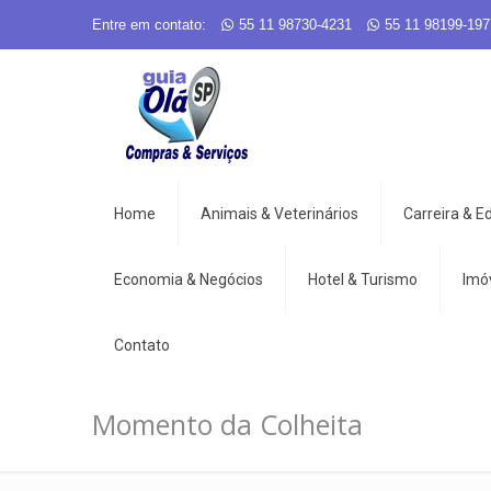
Entre em contato:
55 11 98730-4231
55 11 98199-197
Home
Animais & Veterinários
Carreira & 
Economia & Negócios
Hotel & Turismo
Imó
Contato
Momento da Colheita