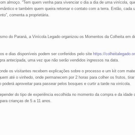
om almoço. “Tem quem venha para vivenciar o dia a dia de uma vinícola, que
romântico e também quem queira retomar o contato com a terra. Então, cada
to”, comenta a proprietária.
urismo do Paraná, a Vinícola Legado organizou os Momentos da Colheita em d
os e dias disponíveis podem ser conferidos pelo site
https://colheitalegado.on
mpra antecipada, uma vez que não serão vendidos ingressos na data.
 onde os visitantes recebem explicações sobre o processo e um kit com mater
uem até o vinhedo, onde permanecem por 2 horas para colher os frutos, tirar f
poderá aproveitar para passear pelos bosques e curtir a tarde na vinícola.
depender do tipo de experiência escolhida no momento da compra e da idade d
para crianças de 5 a 11 anos.