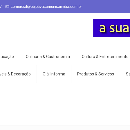
7
comercial@objetivacomunicamidia.com.br
Educação
Culinária & Gastronomia
Cultura & Entretenimento
veis & Decoração
Olá! Informa
Produtos & Serviços
S