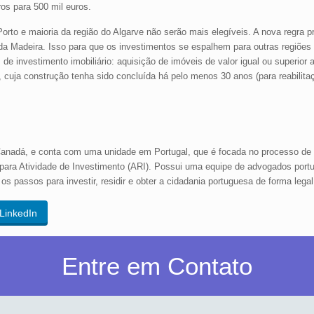
os para 500 mil euros.
orto e maioria da região do Algarve não serão mais elegíveis. A nova regra p
a da Madeira. Isso para que os investimentos se espalhem para outras regiões
e investimento imobiliário: aquisição de imóveis de valor igual ou superior a
, cuja construção tenha sido concluída há pelo menos 30 anos (para reabilitaçã
Canadá, e conta com uma unidade em Portugal, que é focada no processo de
 para Atividade de Investimento (ARI). Possui uma equipe de advogados port
s passos para investir, residir e obter a cidadania portuguesa de forma legal
LinkedIn
Entre em Contato