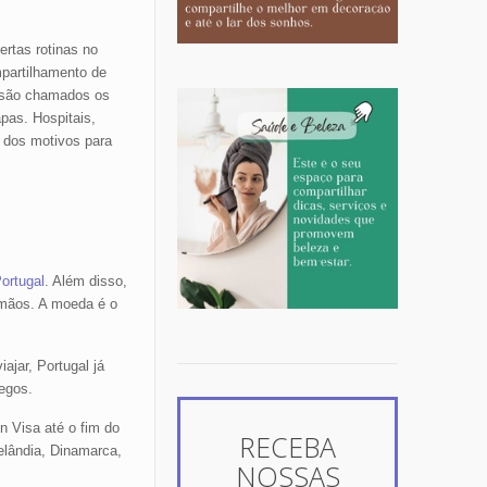
rtas rotinas no
mpartilhamento de
o são chamados os
pas. Hospitais,
 dos motivos para
Portugal
. Além disso,
rmãos. A moeda é o
jar, Portugal já
egos.
n Visa até o fim do
RECEBA
elândia, Dinamarca,
NOSSAS