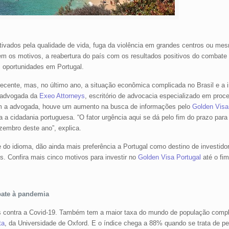
tivados pela qualidade de vida, fuga da violência em grandes centros ou mes
m os motivos, a reabertura do país com os resultados positivos do combate
m oportunidades em Portugal.
recente, mas, no último ano, a situação econômica complicada no Brasil e a in
, advogada da
Exeo Attorneys
, escritório de advocacia especializado em proc
m a advogada, houve um aumento na busca de informações pelo
Golden Visa
ra a cidadania portuguesa. “O fator urgência aqui se dá pelo fim do prazo para
embro deste ano”, explica.
do idioma, dão ainda mais preferência a Portugal como destino de investido
s. Confira mais cinco motivos para investir no
Golden Visa Portugal
até o fim
bate à pandemia
as contra a Covid-19. Também tem a maior taxa do mundo de população comp
ta
, da Universidade de Oxford. E o índice chega a 88% quando se trata de 