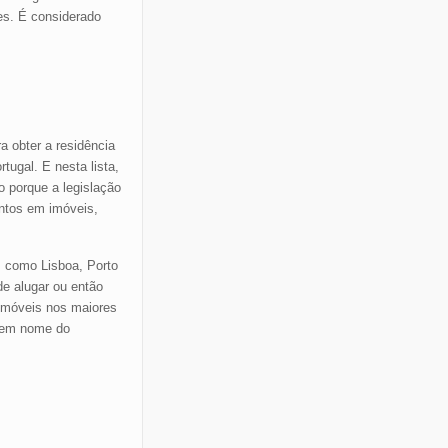
es. É considerado
a obter a residência
ugal. E nesta lista,
o porque a legislação
entos em imóveis,
, como Lisboa, Porto
de alugar ou então
 imóveis nos maiores
l em nome do