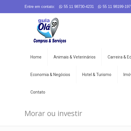
Entre em contato:
55 11 98730-4231
55 11 98199-197
Home
Animais & Veterinários
Carreira & 
Economia & Negócios
Hotel & Turismo
Imó
Contato
Morar ou investir