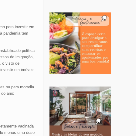
mo para investir em
 à pandemia tem
stabilidade política
essos de imigração,
, o visto de
 investir em imóveis
res ou para moradia
 do ano:
letamente vacinada
pelo menos uma dose