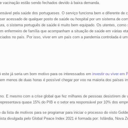
 de vacinação estão sendo fechados devido à baixa demanda.
sável pela saúde dos portugueses. O serviço funciona bem e diferente de ce
de ser acessado de qualquer posto de saúde ou hospital por um sistema de co
utura, o sistema português de saúde é muito bem equipado. Os utentes, com
m enfermeiro de família que acompanham a situação de saúde em várias eta
nciados no país. Por isso, viver em um país com a pandemia controlada é um
ó este já seria um bom motivo para os interessados em
investir ou viver em 
 em menos de duas horas é possível chegar por voo na maioria dos países i
o. E mesmo com a crise global que fez milhares de pessoas desistirem de via
o representava quase 15% do PIB e o setor era responsável por 10% dos empr
 da lista de motivos para se programar para iniciar o processo do visto Golde
lista divulgada pelo Global Peace Index 2021 é formada por: Islândia, Nova Z