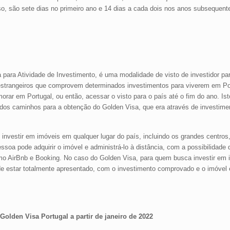
o, são sete dias no primeiro ano e 14 dias a cada dois nos anos subsequent
ara Atividade de Investimento, é uma modalidade de visto de investidor par
 estrangeiros que comprovem determinados investimentos para viverem em Port
rar em Portugal, ou então, acessar o visto para o país até o fim do ano. Ist
m dos caminhos para a obtenção do Golden Visa, que era através de investim
investir em imóveis em qualquer lugar do país, incluindo os grandes centros
essoa pode adquirir o imóvel e administrá-lo à distância, com a possibilidade 
omo AirBnb e Booking. No caso do Golden Visa, para quem busca investir em
 de estar totalmente apresentado, com o investimento comprovado e o imóve
olden Visa Portugal a partir de janeiro de 2022