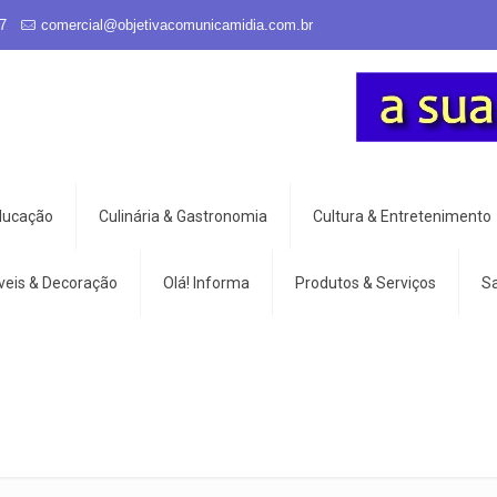
7
comercial@objetivacomunicamidia.com.br
Educação
Culinária & Gastronomia
Cultura & Entretenimento
veis & Decoração
Olá! Informa
Produtos & Serviços
S