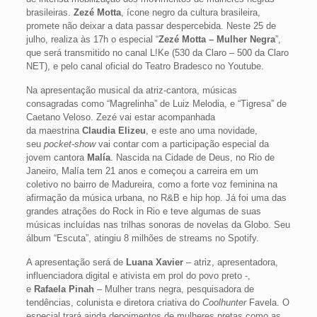
brasileiras.
Zezé Motta
, ícone negro da cultura brasileira,
promete não deixar a data passar despercebida. Neste 25 de
julho, realiza às 17h o especial “
Zezé Motta – Mulher Negra
”,
que será transmitido no canal L!Ke (530 da Claro – 500 da Claro
NET), e pelo canal oficial do Teatro Bradesco no Youtube.
Na apresentação musical da atriz-cantora, músicas
consagradas como “Magrelinha” de Luiz Melodia, e “Tigresa” de
Caetano Veloso. Zezé vai estar acompanhada
da maestrina
Claudia Elizeu
, e este ano uma novidade,
seu
pocket-show
vai contar com a participação especial da
jovem cantora
Malía
. Nascida na Cidade de Deus, no Rio de
Janeiro, Malía tem 21 anos e começou a carreira em um
coletivo no bairro de Madureira, como a forte voz feminina na
afirmação da música urbana, no R&B e hip hop. Já foi uma das
grandes atrações do Rock in Rio e teve algumas de suas
músicas incluídas nas trilhas sonoras de novelas da Globo. Seu
álbum “Escuta”, atingiu 8 milhões de streams no Spotify.
A apresentação será de
Luana Xavier
– atriz, apresentadora,
influenciadora digital e ativista em prol do povo preto -,
e
Rafaela Pinah
– Mulher trans negra, pesquisadora de
tendências, colunista e diretora criativa do
Coolhunter
Favela. O
especial trará ainda depoimentos de mulheres pretas como as