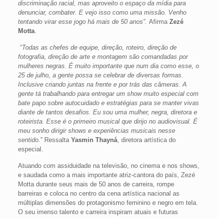
discriminação racial, mas aproveito o espaço da mídia para
denunciar, combater. E vejo isso como uma missão. Venho
tentando virar esse jogo há mais de 50 anos”.
Afirma
Zezé
Motta
.
“
Todas as chefes de equipe, direção, roteiro, direção de
fotografia, direção de arte e montagem são comandadas por
mulheres negras. É muito importante que num dia como esse, o
25 de julho, a gente possa se celebrar de diversas formas.
Inclusive criando juntas na frente e por trás das câmeras. A
gente tá trabalhando para entregar um show muito especial com
bate papo sobre autocuidado e estratégias para se manter vivas
diante de tantos desafios. Eu sou uma mulher, negra, diretora e
roteirista. Esse é o primeiro musical que dirijo no audiovisual. É
meu sonho dirigir shows e experiências musicais nesse
sentido.
” Ressalta
Yasmin Thayná
, diretora artística do
especial.
Atuando com assiduidade na televisão, no cinema e nos shows,
e saudada como a mais importante atriz-cantora do país, Zezé
Motta durante seus mais de 50 anos de carreira, rompe
barreiras e coloca no centro da cena artística nacional as
múltiplas dimensões do protagonismo feminino e negro em tela.
O seu imenso talento e carreira inspiram atuais e futuras