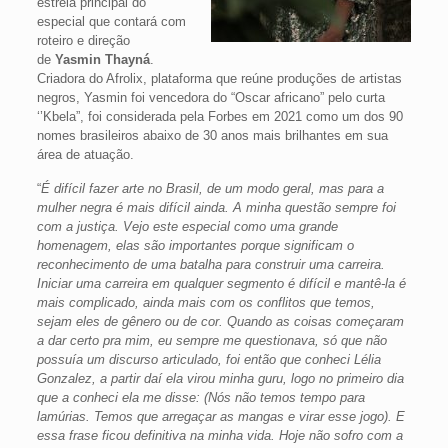
estrela principal do
especial que contará com
roteiro e direção
de
Yasmin Thayná
.
Criadora do Afrolix, plataforma que reúne produções de artistas
negros, Yasmin foi vencedora do “Oscar africano” pelo curta
‘’Kbela”, foi considerada pela Forbes em 2021 como um dos 90
nomes brasileiros abaixo de 30 anos mais brilhantes em sua
área de atuação.
“
É difícil fazer arte no Brasil, de um modo geral, mas para a
mulher negra é mais difícil ainda. A minha questão sempre foi
com a justiça. Vejo este especial como uma grande
homenagem, elas são importantes porque significam o
reconhecimento de uma batalha para construir uma carreira.
Iniciar uma carreira em qualquer segmento é difícil e mantê-la é
mais complicado, ainda mais com os conflitos que temos,
sejam eles de gênero ou de cor. Quando as coisas começaram
a dar certo pra mim, eu sempre me questionava, só que não
possuía um discurso articulado, foi então que conheci Lélia
Gonzalez, a partir daí ela virou minha guru, logo no primeiro dia
que a conheci ela me disse: (Nós não temos tempo para
lamúrias. Temos que arregaçar as mangas e virar esse jogo). E
essa frase ficou definitiva na minha vida. Hoje não sofro com a