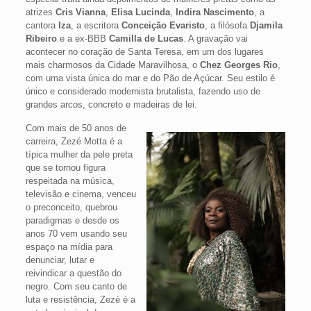
atrizes
Cris Vianna
,
Elisa Lucinda
,
Indira Nascimento
, a
cantora
Iza
, a escritora
Conceição Evaristo
, a filósofa
Djamila
Ribeiro
e a ex-BBB
Camilla de Lucas
. A gravação vai
acontecer no coração de Santa Teresa, em um dos lugares
mais charmosos da Cidade Maravilhosa, o
Chez Georges Rio
,
com uma vista única do mar e do Pão de Açúcar. Seu estilo é
único e considerado modernista brutalista, fazendo uso de
grandes arcos, concreto e madeiras de lei.
Com mais de 50 anos de
carreira, Zezé Motta é a
típica mulher da pele preta
que se tornou figura
respeitada na música,
televisão e cinema, venceu
o preconceito, quebrou
paradigmas e desde os
anos 70 vem usando seu
espaço na mídia para
denunciar, lutar e
reivindicar a questão do
negro. Com seu canto de
luta e resistência, Zezé é a