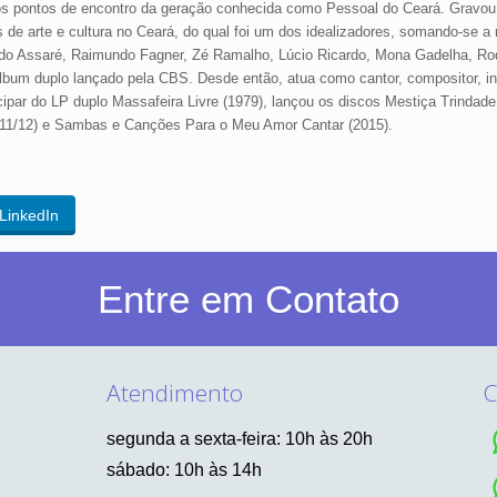
os pontos de encontro da geração conhecida como Pessoal do Ceará. Gravou
e arte e cultura no Ceará, do qual foi um dos idealizadores, somando-se 
 do Assaré, Raimundo Fagner, Zé Ramalho, Lúcio Ricardo, Mona Gadelha, Rod
lbum duplo lançado pela CBS. Desde então, atua como cantor, compositor, int
cipar do LP duplo Massafeira Livre (1979), lançou os discos Mestiça Trindade 
011/12) e Sambas e Canções Para o Meu Amor Cantar (2015).
LinkedIn
Entre em Contato
Atendimento
C
segunda a sexta-feira: 10h às 20h
sábado: 10h às 14h