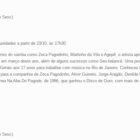
o Sesc).
 unidades a partir de 23/10, às 17h30
es do samba como Zeca Pagodinho, Martinho da Vila e Agepê, o artista apre
o em março deste ano, além de alguns sucessos como Seu balancê, Uma pro
 Gerais aos 17 anos para trabalhar com música no Rio de Janeiro. Conheceu 
ara a companhia de Zeca Pagodinho, Almir Guineto, Jorge Aragão, Denilde 
ânea Na Aba Do Pagode, de 1986, que ganhou o Disco de Ouro, com mais de 
o Sesc).