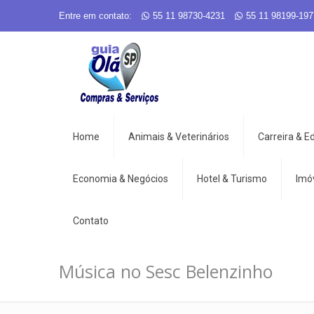
Entre em contato:
55 11 98730-4231
55 11 98199-197
Home
Animais & Veterinários
Carreira & 
Economia & Negócios
Hotel & Turismo
Imó
Contato
Música no Sesc Belenzinho