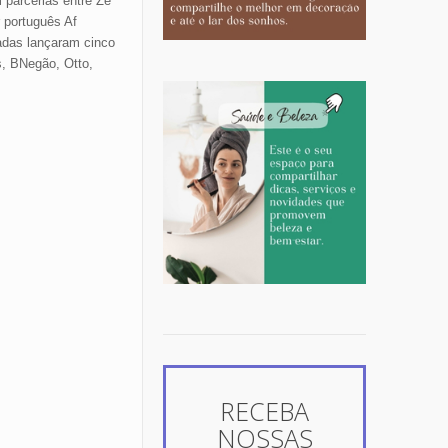
 parcerias entre Zé
 português Af
adas lançaram cinco
s, BNegão, Otto,
RECEBA
NOSSAS