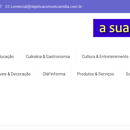
7
comercial@objetivacomunicamidia.com.br
Educação
Culinária & Gastronomia
Cultura & Entretenimento
veis & Decoração
Olá! Informa
Produtos & Serviços
S