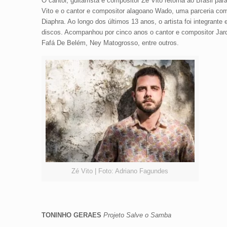
O cantor, guitarrista e compositor Zé Vito retorna ao Brasil p
Vito e o cantor e compositor alagoano Wado, uma parceria com
Diaphra. Ao longo dos últimos 13 anos, o artista foi integra
discos. Acompanhou por cinco anos o cantor e compositor Jar
Fafá De Belém, Ney Matogrosso, entre outros.
Zé Vito | Foto: Adriano Fagundes
TONINHO GERAES
Projeto Salve o Samba