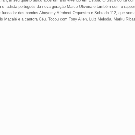
ara lançar seu quarto disco após um ano vivendo em Lisboa. O disco conta com
 o fadista português da nova geração Marco Oliveira e também com o rapper
nte e fundador das bandas Abayomy Afrobeat Orquestra e Sobrado 112, que som
ds Macalé e a cantora Céu. Tocou com Tony Allen, Luiz Melodia, Marku Riba