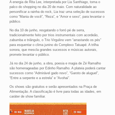
A energia de Rita Lee, interpretada por Lia Santhiago, toma o
palco do shopping no dia 20 de maio. Com naturalidade ao
personificar a rainha do rock, Lia traz uma seleção de sucessos
como “Mania de você”, “Reza”, e “Amor e sexo”, para levantar o
público.
No dia 10 de junho, resgatando o forró pé de serra,
tradicionalmente feito por trios instrumentais com acordeão,
zabumba e triângulo, o Trio Virgulino vem “arrastando os pés”
para esquentar o clima junino do Complexo Tatuapé. A trilha
sonora, que mescla grandes sucessos e músicas autorais,
promete levantar o público.
Já no dia 24 de junho, a obra, poesia e magia de Zé Ramalho
são homenageadas por Edinho Ramalho. A plateia poderá cantar
sucessos como “Admirável gado novo”, “Garoto de aluguel”,
“Entre a serpente e a estrela” e “Avohai”.
Os shows são gratuitos e serão apresentados na Praça de
Alimentação. A classificação é livre para todas as idades, em
caráter de show familiar.