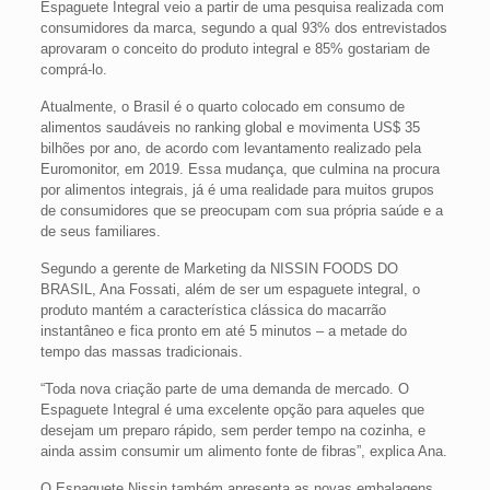
Espaguete Integral veio a partir de uma pesquisa realizada com
consumidores da marca, segundo a qual 93% dos entrevistados
aprovaram o conceito do produto integral e 85% gostariam de
comprá-lo.
Atualmente, o Brasil é o quarto colocado em consumo de
alimentos saudáveis no ranking global e movimenta US$ 35
bilhões por ano, de acordo com levantamento realizado pela
Euromonitor, em 2019. Essa mudança, que culmina na procura
por alimentos integrais, já é uma realidade para muitos grupos
de consumidores que se preocupam com sua própria saúde e a
de seus familiares.
Segundo a gerente de Marketing da NISSIN FOODS DO
BRASIL, Ana Fossati, além de ser um espaguete integral, o
produto mantém a característica clássica do macarrão
instantâneo e fica pronto em até 5 minutos – a metade do
tempo das massas tradicionais.
“Toda nova criação parte de uma demanda de mercado. O
Espaguete Integral é uma excelente opção para aqueles que
desejam um preparo rápido, sem perder tempo na cozinha, e
ainda assim consumir um alimento fonte de fibras”, explica Ana.
O Espaguete Nissin também apresenta as novas embalagens