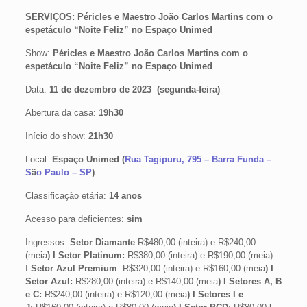
SERVIÇOS: Péricles e Maestro João Carlos Martins com o
espetáculo “Noite Feliz” no Espaço Unimed
Show:
Péricles e Maestro João Carlos Martins com o
espetáculo “Noite Feliz” no Espaço Unimed
Data:
11 de dezembro de 2023 (segunda-feira)
Abertura da casa:
19h30
Início do show:
21h30
Local:
Espaço Unimed (
Rua Tagipuru, 795 – Barra Funda –
S
ã
o Paulo – SP
)
Classificação etária:
14 anos
Acesso para deficientes:
sim
Ingressos:
Setor Diamante
R$480,00 (inteira) e R$240,00
(meia
) I Setor Platinum:
R$380,00 (inteira) e R$190,00 (meia)
I
Setor Azul Premium
: R$320,00 (inteira) e R$160,00 (meia
) I
Setor Azul:
R$280,00 (inteira) e R$140,00 (meia
) I Setores A, B
e C:
R$240,00 (inteira) e R$120,00 (meia
) I Setores I e