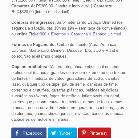
J:
R$160,00 (inteira) e R$80,00 (meia
) I Setor PCD:
R$80,00
I
Camarote A:
R$380,00 (inteira e individual
| Camarote
B:
R$320,00 (inteira e individual)
Compras de ingressos:
as bilheterias do Espaço Unimed (de
segunda a sábado, das 10h às 19h – sem taxa de conveniência)
ou online
Ticket360 > Eventos > Categoria > Espaço Unimed
Formas de Pagamento:
Cartão de crédito (Aura, American
Express, Mastercard, Dinners, Discover, Elo, JCB e Visa) e
boleto.Não aceitamos cheques.
Objetos proibidos:
Câmera fotográfica profissional ou semi
profissional (câmeras grandes com zoom externo ou que trocam
de lente), filmadoras de vídeo, gravadores de áudio, canetas
laser, qualquer tipo de tripé, pau de selfie, camisas de time,
correntes e cinturões, garrafas plásticas, bebidas alcóolicas,
substâncias tóxicas, fogos de artifício, inflamáveis em geral,
objetos que possam causar ferimentos, armas de fogo, armas
brancas, copos de vidro e vidros em geral, frutas inteiras, latas
de alumínio, guarda-chuva, jornais, revistas, bandeiras e faixas,
capacetes de motos e similares.
Facebook
Twitter
Pinterest