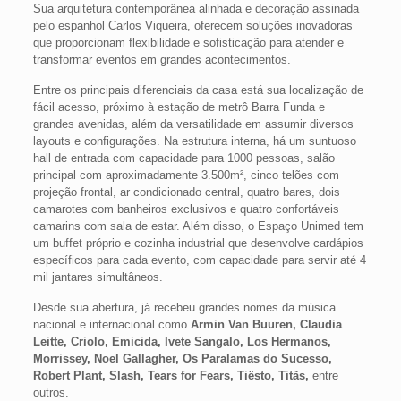
Sua arquitetura contemporânea alinhada e decoração assinada
pelo espanhol Carlos Viqueira, oferecem soluções inovadoras
que proporcionam flexibilidade e sofisticação para atender e
transformar eventos em grandes acontecimentos.
Entre os principais diferenciais da casa está sua localização de
fácil acesso, próximo à estação de metrô Barra Funda e
grandes avenidas, além da versatilidade em assumir diversos
layouts e configurações. Na estrutura interna, há um suntuoso
hall de entrada com capacidade para 1000 pessoas, salão
principal com aproximadamente 3.500m², cinco telões com
projeção frontal, ar condicionado central, quatro bares, dois
camarotes com banheiros exclusivos e quatro confortáveis
camarins com sala de estar. Além disso, o Espaço Unimed tem
um buffet próprio e cozinha industrial que desenvolve cardápios
específicos para cada evento, com capacidade para servir até 4
mil jantares simultâneos.
Desde sua abertura, já recebeu grandes nomes da música
nacional e internacional como
Armin Van Buuren, Claudia
Leitte, Criolo, Emicida, Ivete Sangalo, Los Hermanos,
Morrissey, Noel Gallagher, Os Paralamas do Sucesso,
Robert Plant, Slash, Tears for Fears, Tiësto, Titãs,
entre
outros.