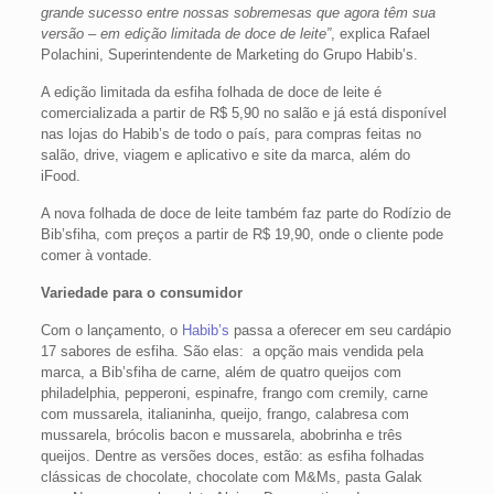
grande sucesso entre nossas sobremesas que agora têm sua
versão – em edição limitada de doce de leite”
, explica Rafael
Polachini, Superintendente de Marketing do Grupo Habib’s.
A edição limitada da esfiha folhada de doce de leite é
comercializada a partir de R$ 5,90 no salão e já está disponível
nas lojas do Habib’s de todo o país, para compras feitas no
salão, drive, viagem e aplicativo e site da marca, além do
iFood.
A nova folhada de doce de leite também faz parte do Rodízio de
Bib’sfiha, com preços a partir de R$ 19,90, onde o cliente pode
comer à vontade.
Variedade para o consumidor
Com o lançamento, o
Habib’s
passa a oferecer em seu cardápio
17 sabores de esfiha. São elas: a opção mais vendida pela
marca, a Bib’sfiha de carne, além de quatro queijos com
philadelphia, pepperoni, espinafre, frango com cremily, carne
com mussarela, italianinha, queijo, frango, calabresa com
mussarela, brócolis bacon e mussarela, abobrinha e três
queijos. Dentre as versões doces, estão: as esfiha folhadas
clássicas de chocolate, chocolate com M&Ms, pasta Galak