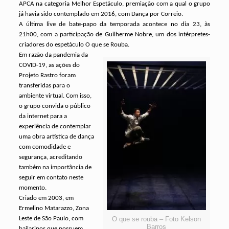
APCA na categoria Melhor Espetáculo, premiação com a qual o grupo
já havia sido contemplado em 2016, com Dança por Correio.
A última live de bate-papo da temporada acontece no dia 23, às
21h00, com a participação de Guilherme Nobre, um dos intérpretes-
criadores do espetáculo O que se Rouba.
Em razão da pandemia da
COVID-19, as ações do
Projeto Rastro foram
transferidas para o
ambiente virtual. Com isso,
o grupo convida o público
da internet para a
experiência de contemplar
uma obra artística de dança
com comodidade e
segurança, acreditando
também na importância de
seguir em contato neste
momento.
Criado em 2003, em
Ermelino Matarazzo, Zona
Leste de São Paulo, com
O que se rouba – Foto Kelson
Barros
bailarinos que possuem