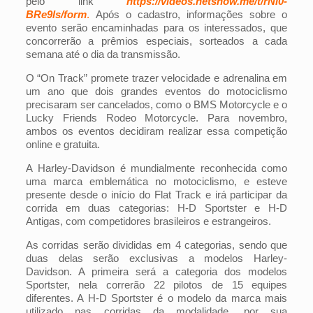
pelo link
https://videos.netshow.me/t/rNl0-
BRe9ls/form
.
Após o cadastro, informações sobre o
evento serão encaminhadas para os interessados, que
concorrerão a prêmios especiais, sorteados a cada
semana até o dia da transmissão.
O “On Track” promete trazer velocidade e adrenalina em
um ano que dois grandes eventos do motociclismo
precisaram ser cancelados, como o BMS Motorcycle e o
Lucky Friends Rodeo Motorcycle. Para novembro,
ambos os eventos decidiram realizar essa competição
online e gratuita.
A Harley-Davidson é mundialmente reconhecida como
uma marca emblemática no motociclismo, e esteve
presente desde o início do Flat Track e irá participar da
corrida em duas categorias: H-D Sportster e H-D
Antigas, com competidores brasileiros e estrangeiros.
As corridas serão divididas em 4 categorias, sendo que
duas delas serão exclusivas a modelos Harley-
Davidson. A primeira será a categoria dos modelos
Sportster, nela correrão 22 pilotos de 15 equipes
diferentes. A H-D Sportster é o modelo da marca mais
utilizado nas corridas da modalidade, por sua