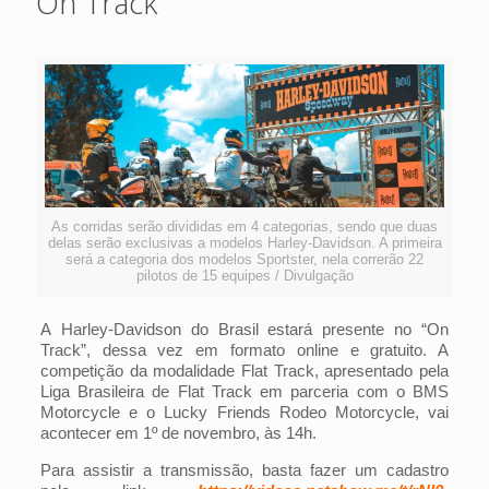
On Track
As corridas serão divididas em 4 categorias, sendo que duas
delas serão exclusivas a modelos Harley-Davidson. A primeira
será a categoria dos modelos Sportster, nela correrão 22
pilotos de 15 equipes / Divulgação
A Harley-Davidson do Brasil estará presente no “On
Track”, dessa vez em formato online e gratuito. A
competição da modalidade Flat Track, apresentado pela
Liga Brasileira de Flat Track em parceria com o BMS
Motorcycle e o Lucky Friends Rodeo Motorcycle, vai
acontecer em 1º de novembro, às 14h.
Para assistir a transmissão, basta fazer um cadastro