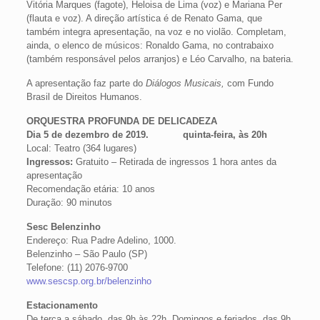
Vitória Marques (fagote), Heloisa de Lima (voz) e Mariana Per
(flauta e voz). A direção artística é de Renato Gama, que
também integra apresentação, na voz e no violão. Completam,
ainda, o elenco de músicos: Ronaldo Gama, no contrabaixo
(também responsável pelos arranjos) e Léo Carvalho, na bateria.
A apresentação faz parte do
Diálogos Musicais,
com Fundo
Brasil de Direitos Humanos.
ORQUESTRA PROFUNDA DE DELICADEZA
Dia 5 de dezembro de 2019. quinta-feira, às 20h
Local: Teatro (364 lugares)
Ingressos:
Gratuito – Retirada de ingressos 1 hora antes da
apresentação
Recomendação etária: 10 anos
Duração: 90 minutos
Sesc Belenzinho
Endereço: Rua Padre Adelino, 1000.
Belenzinho – São Paulo (SP)
Telefone: (11) 2076-9700
www.sescsp.org.br/belenzinho
Estacionamento
De terça a sábado, das 9h às 22h. Domingos e feriados, das 9h