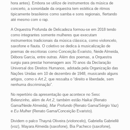
hora antes). Embora se utilize de instrumentos da música de
concerto, a sonoridade da orquestra tem estética de ritmos
tipicamente brasileiros como samba e sons regionais, flertando
até mesmo com o rap.
A Orquestra Profunda de Delicadeza formou-se em 2018 tendo
como integrantes somente mulheres que executam
instrumentos tradicionais da música clássica, como violoncelo,
saxofone e flauta. O coletivo se dedica à musicalização de
poemas de escritoras como Conceição Evaristo, Neide Almeida,
Débora Garcia, entre outras. Além dos poemas, a Orquestra
surgiu para prestar homenagem aos 70 anos da Declaração
Universal dos Direitos Humanos, adotada pela Organização das
Nações Unidas em 10 de dezembro de 1948, musicando alguns
artigos, como o
Art.2
, que ressalta o “direito e liberdade, sem
nenhuma discriminação”.
No repertório da apresentação que acontece no Sesc
Belenzinho, além de
Art.2
, também estão
Haikai
(Renato
Gama/Neide Almeida),
Mar Profundo
(Renato Gama/Sérgio Vaz)
e
Eu Mulher
(Renato Gama/Conceição Evaristo).
Dividem o palco Thayná Oliveira (violoncelo), Gabriella Gabriellê
(voz), Mayara Almeida (saxofone), Bia Pacheco (saxofone),