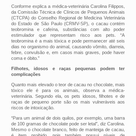
Conforme explica a médica-veterinária Carolina Filippos,
da Comissão Técnica de Clínicos de Pequenos Animais
(CTCPA) do Conselho Regional de Medicina Veterinária
do Estado de São Paulo (CRMV-SP), o cacau contém
teobromina e cafeína, substâncias com alto poder
estimulador que representam risco aos pets. “A
teobromina é a mais tóxica e pode permanecer até seis
dias no organismo do animal, causando vômito, diarreia,
febre, convulsão e, em casos mais graves, pode haver
coma e óbito.”
Filhotes, idosos e raças pequenas podem ter
complicações
Quanto mais elevado o teor de cacau no chocolate, mais
tóxico ele é para os animais, observa a médica-
veterinária. Segundo ela, os pets idosos, filhotes e de
raças de pequeno porte são os mais vulneráveis aos
riscos de intoxicação.
“Para um animal de dois quilos, por exemplo, uma barra
de 100 gramas de chocolate pode ser letal”, diz Carolina.
Mesmo o chocolate branco, feito de manteiga de cacau,
é item proibido, pois também possui níveis de