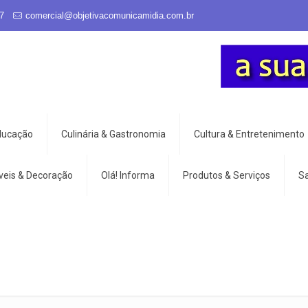
7
comercial@objetivacomunicamidia.com.br
Educação
Culinária & Gastronomia
Cultura & Entretenimento
veis & Decoração
Olá! Informa
Produtos & Serviços
S