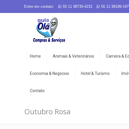
Entre em contato:
55 11 98730-4231
55 11 98199-197
Home
Animais & Veterinários
Carreira & 
Economia & Negócios
Hotel & Turismo
Imó
Contato
Outubro Rosa