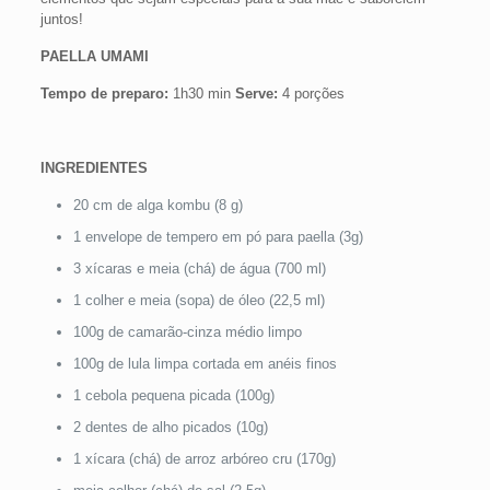
juntos!
PAELLA UMAMI
Tempo de preparo:
1h30 min
Serve:
4 porções
INGREDIENTES
20 cm de alga kombu (8 g)
1 envelope de tempero em pó para paella (3g)
3 xícaras e meia (chá) de água (700 ml)
1 colher e meia (sopa) de óleo (22,5 ml)
100g de camarão-cinza médio limpo
100g de lula limpa cortada em anéis finos
1 cebola pequena picada (100g)
2 dentes de alho picados (10g)
1 xícara (chá) de arroz arbóreo cru (170g)