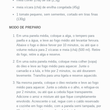
meia colher (chá) de sal (2,5g)
meia xícara (chá) de ervilha congelada (45g)
1 tomate pequeno, sem sementes, cortado em tiras finas
(130g)
MODO DE PREPARO
Em uma panela média, coloque a alga, o tempero para
paella e a água, e leve ao fogo médio até levantar fervura.
Abaixe o fogo e deixe ferver por 10 minutos, ou até que o
volume reduza para 2 xícaras e meia (chá) (500 ml). Retire
do fogo, retire a alga e reserve.
Em uma outra panela média, coloque meia colher (sopa)
do óleo e leve ao fogo médio para aquecer. Junte o
camarão e a lula, e frite por 2 minutos, ou até dourarem
levemente. Transfira para uma tigela e reserve aquecido.
Na mesma panela, coloque o óleo restante e leve ao fogo
médio para aquecer. Junte a cebola e o alho, e refogue-os
por 2 minutos, ou até que a cebola fique transparente.
Adicione o arroz e misture até que fique completamente
envolvido. Acrescente o sal, regue com o caldo reservado
e cozinhe em fogo médio, com a panela semi tampada, por