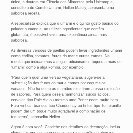
único, a doutora em Ciência dos Alimentos pela Unicamp e
consultora do Comitê Umami, Hellen Maluly, apresenta uma
saborosa receita.
A especialista explica que o umami é o quinto gosto básico do
paladar humano e, ao utilizar ingredientes que contêm
glutamato, é possível viver uma experiência ainda mais
saborosa.
As diversas versões de paellas podem levar ingredientes umami
como ervilha, tomates, frutos do mar e outras carnes. Na
receita que indicaremos a seguir, adicionamos toques a mais de
“umami” como a alga kombu, por exemplo.
“Para quem quer uma versão vegetariana, sugere-se a
substituição dos frutos do mar e carnes por cogumelos
variados. Não há como as mamães resistirem a essa explosão
de sabores. Para quem deseja harmonizar, sucos ácidos,
cervejas tipo Pale Ale ou mesmo uma Porter caem muito bem.
Para vinhos, brancos tipo Chardonnay ou tintos tipo Tempranillo
podem dar um toque muito agradável à combinação de
temperos”, aconselha Hellen.
Agora é com você! Capriche nos detalhes da decoração, inclua
elementos que sejam especiais para a sua mãe e saboreiem