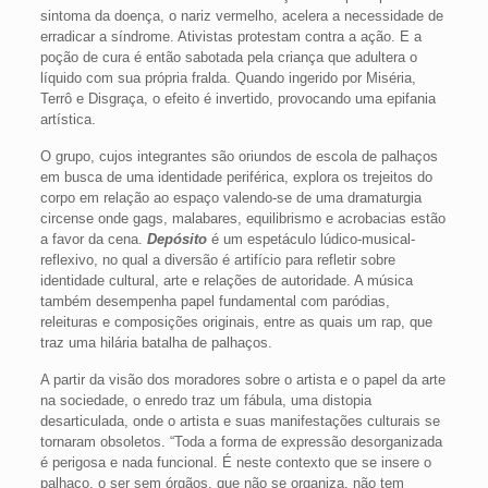
sintoma da doença, o nariz vermelho, acelera a necessidade de
erradicar a síndrome. Ativistas protestam contra a ação. E a
poção de cura é então sabotada pela criança que adultera o
líquido com sua própria fralda. Quando ingerido por Miséria,
Terrô e Disgraça, o efeito é invertido, provocando uma epifania
artística.
O grupo, cujos integrantes são oriundos de escola de palhaços
em busca de uma identidade periférica, explora os trejeitos do
corpo em relação ao espaço valendo-se de uma dramaturgia
circense onde gags, malabares, equilibrismo e acrobacias estão
a favor da cena.
Depósito
é um espetáculo lúdico-musical-
reflexivo, no qual a diversão é artifício para refletir sobre
identidade cultural, arte e relações de autoridade. A música
também desempenha papel fundamental com paródias,
releituras e composições originais, entre as quais um rap, que
traz uma hilária batalha de palhaços.
A partir da visão dos moradores sobre o artista e o papel da arte
na sociedade, o enredo traz um fábula, uma distopia
desarticulada, onde o artista e suas manifestações culturais se
tornaram obsoletos. “Toda a forma de expressão desorganizada
é perigosa e nada funcional. É neste contexto que se insere o
palhaço, o ser sem órgãos, que não se organiza, não tem