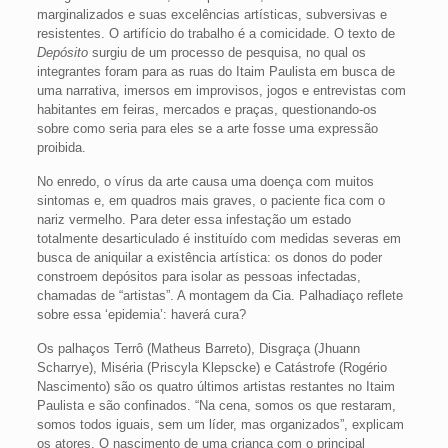
marginalizados e suas excelências artísticas, subversivas e
resistentes. O artifício do trabalho é a comicidade. O texto de
Depósito
surgiu de um processo de pesquisa, no qual os
integrantes foram para as ruas do Itaim Paulista em busca de
uma narrativa, imersos em improvisos, jogos e entrevistas com
habitantes em feiras, mercados e praças, questionando-os
sobre como seria para eles se a arte fosse uma expressão
proibida.
No enredo, o vírus da arte causa uma doença com muitos
sintomas e, em quadros mais graves, o paciente fica com o
nariz vermelho. Para deter essa infestação um estado
totalmente desarticulado é instituído com medidas severas em
busca de aniquilar a existência artística: os donos do poder
constroem depósitos para isolar as pessoas infectadas,
chamadas de “artistas”. A montagem da Cia. Palhadiaço reflete
sobre essa ‘epidemia’: haverá cura?
Os palhaços Terrô (Matheus Barreto), Disgraça (Jhuann
Scharrye), Miséria (Priscyla Klepscke) e Catástrofe (Rogério
Nascimento) são os quatro últimos artistas restantes no Itaim
Paulista e são confinados. “Na cena, somos os que restaram,
somos todos iguais, sem um líder, mas organizados”, explicam
os atores. O nascimento de uma criança com o principal