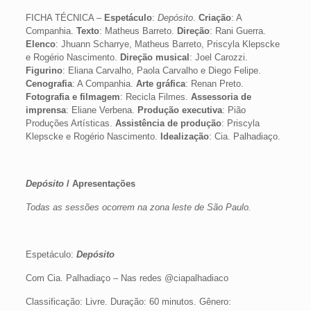
FICHA TÉCNICA –
Espetáculo
:
Depósito
.
Criação
: A
Companhia.
Texto
: Matheus Barreto.
Direção
: Rani Guerra.
Elenco
: Jhuann Scharrye, Matheus Barreto, Priscyla Klepscke
e Rogério Nascimento.
Direção musical
: Joel Carozzi.
Figurino
: Eliana Carvalho, Paola Carvalho e Diego Felipe.
Cenografia
: A Companhia.
Arte gráfica
: Renan Preto.
Fotografia e filmagem
: Recicla Filmes.
Assessoria de
imprensa
: Eliane Verbena.
Produção executiva
: Pião
Produções Artísticas.
Assistência de produção
: Priscyla
Klepscke e Rogério Nascimento.
Idealização
: Cia. Palhadiaço.
Depósito
/ Apresentações
Todas as sessões ocorrem na zona leste de São Paulo.
Espetáculo:
Depósito
Com Cia. Palhadiaço – Nas redes @ciapalhadiaco
Classificação: Livre. Duração: 60 minutos. Gênero: