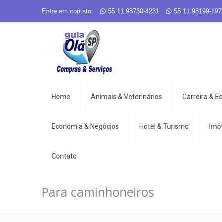
Entre em contato:
55 11 98730-4231
55 11 98199-197
Home
Animais & Veterinários
Carreira & 
Economia & Negócios
Hotel & Turismo
Imó
Contato
Para caminhoneiros