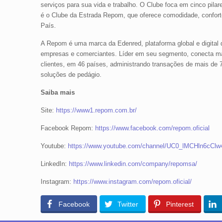
serviços para sua vida e trabalho. O Clube foca em cinco pilar
é o Clube da Estrada Repom, que oferece comodidade, conforto
País.
A Repom é uma marca da Edenred, plataforma global e digital
empresas e comerciantes. Líder em seu segmento, conecta mai
clientes, em 46 países, administrando transações de mais de 7
soluções de pedágio.
Saiba mais
Site:
https://www1.repom.com.br/
Facebook Repom:
https://www.facebook.com/repom.oficial
Youtube:
https://www.youtube.com/channel/UC0_lMCHln6cC
LinkedIn:
https://www.linkedin.com/company/repomsa/
Instagram:
https://www.instagram.com/repom.oficial/
Facebook
Twitter
Pinterest