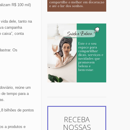
alizam R$ 100 mil)
vida dele, tanto na
nova campanha
 caixa”, conta
astrar. Os
doviário, reúne um
o de tempo para a
as.
,8 bilhões de pontos
RECEBA
NOSSAS
os a produtos e