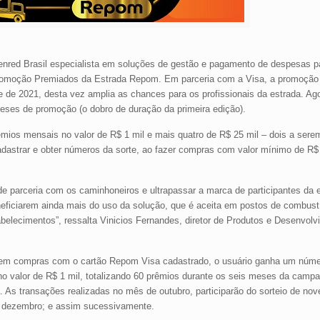
nred Brasil especialista em soluções de gestão e pagamento de despesas p
 promoção Premiados da Estrada Repom. Em parceria com a Visa, a promoção
e de 2021, desta vez amplia as chances para os profissionais da estrada. Ag
eses de promoção (o dobro de duração da primeira edição).
êmios mensais no valor de R$ 1 mil e mais quatro de R$ 25 mil – dois a ser
dastrar e obter números da sorte, ao fazer compras com valor mínimo de R$
 de parceria com os caminhoneiros e ultrapassar a marca de participantes da 
eficiarem ainda mais do uso da solução, que é aceita em postos de combustí
abelecimentos”, ressalta Vinicios Fernandes, diretor de Produtos e Desenvol
em compras com o cartão Repom Visa cadastrado, o usuário ganha um númer
o valor de R$ 1 mil, totalizando 60 prêmios durante os seis meses da campa
As transações realizadas no mês de outubro, participarão do sorteio de nov
de dezembro; e assim sucessivamente.