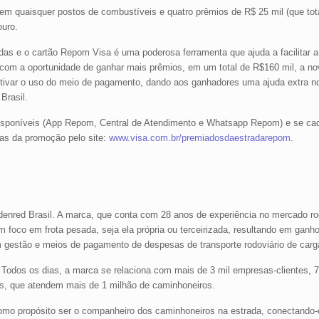
m quaisquer postos de combustíveis e quatro prêmios de R$ 25 mil (que tot
ouro.
as e o cartão Repom Visa é uma poderosa ferramenta que ajuda a facilitar a 
, com a oportunidade de ganhar mais prêmios, em um total de R$160 mil, a 
tivar o uso do meio de pagamento, dando aos ganhadores uma ajuda extra no
Brasil.
disponíveis (App Repom, Central de Atendimento e Whatsapp Repom) e se cad
as da promoção pelo site:
www.visa.com.br/premiadosdaestradarepom
.
enred Brasil. A marca, que conta com 28 anos de experiência no mercado ro
om foco em frota pesada, seja ela própria ou terceirizada, resultando em ganh
em gestão e meios de pagamento de despesas de transporte rodoviário de carg
Todos os dias, a marca se relaciona com mais de 3 mil empresas-clientes, 7
os, que atendem mais de 1 milhão de caminhoneiros.
mo propósito ser o companheiro dos caminhoneiros na estrada, conectando-