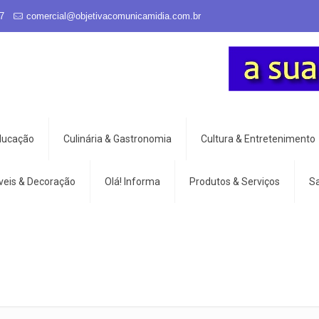
7
comercial@objetivacomunicamidia.com.br
Educação
Culinária & Gastronomia
Cultura & Entretenimento
veis & Decoração
Olá! Informa
Produtos & Serviços
S