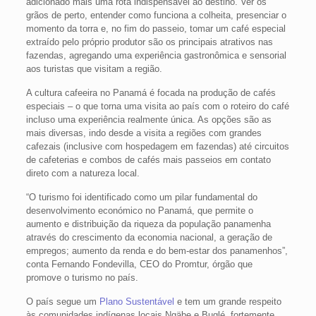
adicionado mais uma rota indispensável ao destino. Ver os
grãos de perto, entender como funciona a colheita, presenciar o
momento da torra e, no fim do passeio, tomar um café especial
extraído pelo próprio produtor são os principais atrativos nas
fazendas, agregando uma experiência gastronômica e sensorial
aos turistas que visitam a região.
A cultura cafeeira no Panamá é focada na produção de cafés
especiais – o que torna uma visita ao país com o roteiro do café
incluso uma experiência realmente única. As opções são as
mais diversas, indo desde a visita a regiões com grandes
cafezais (inclusive com hospedagem em fazendas) até circuitos
de cafeterias e combos de cafés mais passeios em contato
direto com a natureza local.
“O turismo foi identificado como um pilar fundamental do
desenvolvimento económico no Panamá, que permite o
aumento e distribuição da riqueza da população panamenha
através do crescimento da economia nacional, a geração de
empregos; aumento da renda e do bem-estar dos panamenhos”,
conta Fernando Fondevilla, CEO do Promtur, órgão que
promove o turismo no país.
O país segue um
Plano Sustentável
e tem um grande respeito
às comunidades indígenas locais Ngäbe e Buglé, fortemente