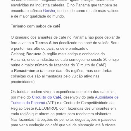
envolvidas na indústria cafeeira. É no Panamá que também se
encontra o icônico
Geisha
, conhecido como o café mais valioso
e de maior qualidade do mundo.
Turismo com sabor de café
O itinerário dos amantes de café no Panamá não pode deixar de
fora a visita a
Tierras Altas
(localizado no sopé do vulcão Baru,
o ponto mais alto do país, onde é produzido o
Geisha);
Boquete
(a região mais antiga e conhecida do
Panamá, onde a indústria do café começou no século 20 e hoje
reúne o maior número de fazendas do ‘Circuito do Café’)
e
Renacimiento
(a menor das três regiões, mas com fartas
colheitas que são alimentadas pelo vulcão ativo nas
proximidades).
Os turistas podem viver a experiência completa dos cafezais,
por meio do
Circuito do Café
, desenvolvido pela
Autoridade de
Turismo do Panamá
(ATP) e o Centro de Competitividade da
Região Oeste (CECOMRO), com fazendas deslumbrantes em
cada região que abrem as portas para receberem visitantes.
Nas fazendas há opções de pernoite, degustações e passeios
para ver a evolução do café que vai da plantação até à xícara.