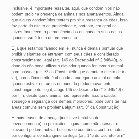
Inclusive, é importante ressaltar, aqui, que condomínios não
podem proibir a presença de animais nos apartamentos. Ainda
que alguns condomínios tentem proibir a presença de cães, isso
faz parte do direito de propriedade e, portanto, em geral os
juízes favorecem a permanência dos animais em suas casas
quando isso é tema de um processo.
E já que estamos falando em lei, nunca é demais pontuar que
proibir visitantes de entrarem com seus cães é considerado
constrangimento ilegal (art. 146 do Decreto-lei nº 2.848/40), o
dono do cão pode utilizar o elevador quando for levar o animal
para passear (art. 5º da Constituição que garante o direito de ir e
vir), o condômino não é obrigado a carregar o animal no colo
quando estiver em áreas comuns do prédio (novamente
constrangimento ilegal, artigo 146 do Decreto-lei nº 2.848/40) e,
por fim, desde que o animal não represente risco à saúde,
sossego e segurança dos demais moradores, pode transitar nas
áreas comuns sem problema algum (art. 5º da Constituição).
E mais: casos de ameaça (inclusive tentativa de
envenenamento) ou proibições ilegais (como não acessar o
elevador) podem motivar boletins de ocorrência contra o autor
por configurar constrangimento ilegal (art. 146 do Decreto-lei nº