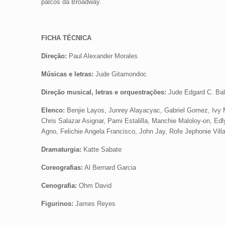
palcos da Broadway.
FICHA TÉCNICA
Direção:
Paul Alexander Morales
Músicas e letras:
Jude Gitamondoc
Direção musical, letras e orquestrações:
Jude Edgard C. Ba
Elenco:
Benjie Layos, Junrey Alayacyac, Gabriel Gomez, Ivy Me
Chris Salazar Asignar, Pami Estalilla, Manchie Maloloy-on, Ed
Agno, Felichie Angela Francisco, John Jay, Rofe Jephonie Vill
Dramaturgia:
Katte Sabate
Coreografias:
Al Bernard Garcia
Cenografia:
Ohm David
Figurinos:
James Reyes