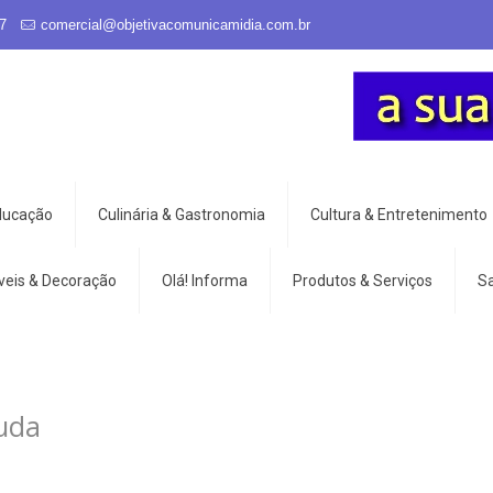
7
comercial@objetivacomunicamidia.com.br
Educação
Culinária & Gastronomia
Cultura & Entretenimento
veis & Decoração
Olá! Informa
Produtos & Serviços
S
Buda