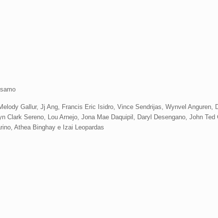
lsamo
lody Gallur, Jj Ang, Francis Eric Isidro, Vince Sendrijas, Wynvel Anguren, 
lyn Clark Sereno, Lou Arnejo, Jona Mae Daquipil, Daryl Desengano, John Ted 
arino, Athea Binghay e Izai Leopardas