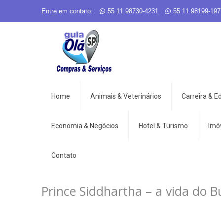
Entre em contato:
55 11 98730-4231
55 11 98199-197
Home
Animais & Veterinários
Carreira & 
Economia & Negócios
Hotel & Turismo
Imó
Contato
Prince Siddhartha – a vida do 