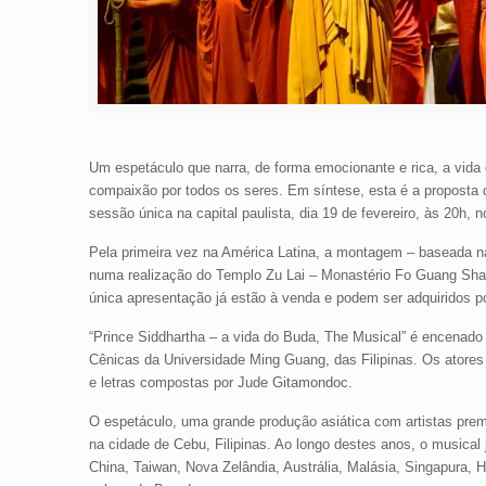
Um espetáculo que narra, de forma emocionante e rica, a vid
compaixão por todos os seres. Em síntese, esta é a proposta 
sessão única na capital paulista, dia 19 de fevereiro, às 20h, n
Pela primeira vez na América Latina, a montagem – baseada 
numa realização do Templo Zu Lai – Monastério Fo Guang Shan
única apresentação já estão à venda e podem ser adquiridos p
“Prince Siddhartha – a vida do Buda, The Musical” é encenado po
Cênicas da Universidade Ming Guang, das Filipinas. Os atores e
e letras compostas por Jude Gitamondoc.
O espetáculo, uma grande produção asiática com artistas premi
na cidade de Cebu, Filipinas. Ao longo destes anos, o musica
China, Taiwan, Nova Zelândia, Austrália, Malásia, Singapura, 