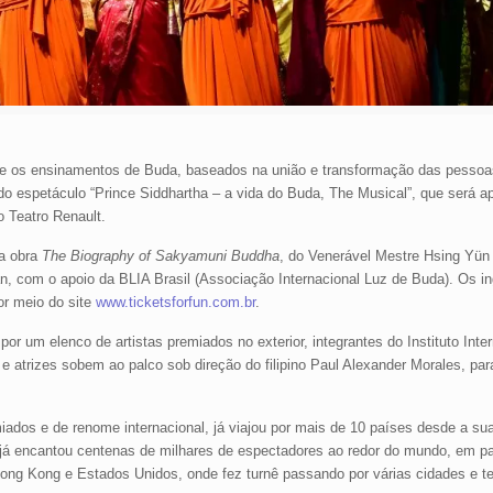
a e os ensinamentos de Buda, baseados na união e transformação das pessoa
do espetáculo “Prince Siddhartha – a vida do Buda, The Musical”, que será 
o Teatro Renault.
na obra
The Biography of Sakyamuni Buddha
, do Venerável Mestre Hsing Yün 
, com o apoio da BLIA Brasil (Associação Internacional Luz de Buda). Os in
or meio do site
www.ticketsforfun.com.br
.
r um elenco de artistas premiados no exterior, integrantes do Instituto Inter
 atrizes sobem ao palco sob direção do filipino Paul Alexander Morales, par
ados e de renome internacional, já viajou por mais de 10 países desde a sua
l já encantou centenas de milhares de espectadores ao redor do mundo, em 
Hong Kong e Estados Unidos, onde fez turnê passando por várias cidades e te