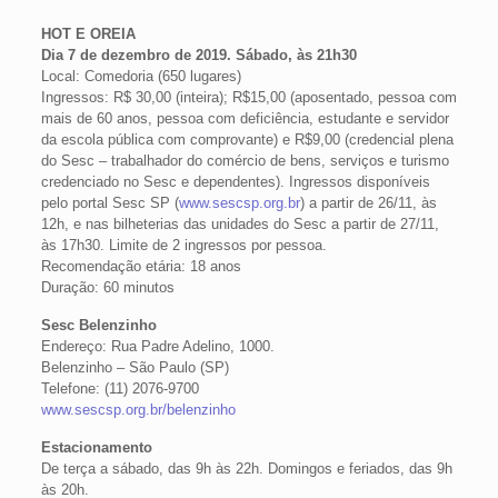
HOT E OREIA
Dia 7 de dezembro de 2019. Sábado, às 21h30
Local: Comedoria (650 lugares)
Ingressos: R$ 30,00 (inteira); R$15,00 (aposentado, pessoa com
mais de 60 anos, pessoa com deficiência, estudante e servidor
da escola pública com comprovante) e R$9,00 (credencial plena
do Sesc – trabalhador do comércio de bens, serviços e turismo
credenciado no Sesc e dependentes). Ingressos disponíveis
pelo portal Sesc SP (
www.sescsp.org.br
) a partir de 26/11, às
12h, e nas bilheterias das unidades do Sesc a partir de 27/11,
às 17h30. Limite de 2 ingressos por pessoa.
Recomendação etária: 18 anos
Duração: 60 minutos
Sesc Belenzinho
Endereço: Rua Padre Adelino, 1000.
Belenzinho – São Paulo (SP)
Telefone: (11) 2076-9700
www.sescsp.org.br/belenzinho
Estacionamento
De terça a sábado, das 9h às 22h. Domingos e feriados, das 9h
às 20h.