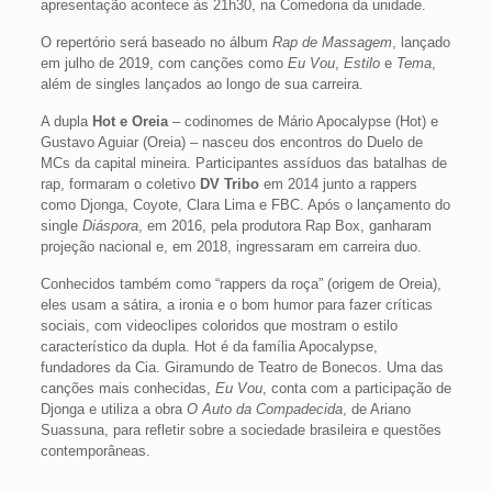
apresentação acontece às 21h30, na Comedoria da unidade.
O repertório será baseado no álbum
Rap de Massagem
, lançado
em julho de 2019, com canções como
Eu Vou
,
Estilo
e
Tema
,
além de singles lançados ao longo de sua carreira.
A dupla
Hot e Oreia
– codinomes de Mário Apocalypse (Hot) e
Gustavo Aguiar (Oreia) – nasceu dos encontros do Duelo de
MCs da capital mineira. Participantes assíduos das batalhas de
rap, formaram o coletivo
DV Tribo
em 2014 junto a rappers
como Djonga, Coyote, Clara Lima e FBC. Após o lançamento do
single
Diáspora
, em 2016, pela produtora Rap Box, ganharam
projeção nacional e, em 2018, ingressaram em carreira duo.
Conhecidos também como “rappers da roça” (origem de Oreia),
eles usam a sátira, a ironia e o bom humor para fazer críticas
sociais, com videoclipes coloridos que mostram o estilo
característico da dupla. Hot é da família Apocalypse,
fundadores da Cia. Giramundo de Teatro de Bonecos. Uma das
canções mais conhecidas,
Eu Vou
, conta com a participação de
Djonga e utiliza a obra
O Auto da Compadecida
, de Ariano
Suassuna, para refletir sobre a sociedade brasileira e questões
contemporâneas.