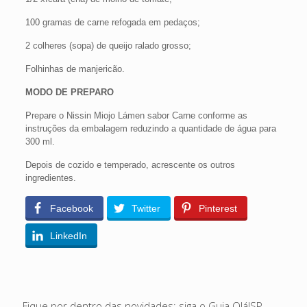
100 gramas de carne refogada em pedaços;
2 colheres (sopa) de queijo ralado grosso;
Folhinhas de manjericão.
MODO DE PREPARO
Prepare o Nissin Miojo Lámen sabor Carne conforme as
instruções da embalagem reduzindo a quantidade de água para
300 ml.
Depois de cozido e temperado, acrescente os outros
ingredientes.
Facebook
Twitter
Pinterest
LinkedIn
Fique por dentro das novidades: siga o Guia Olá!SP