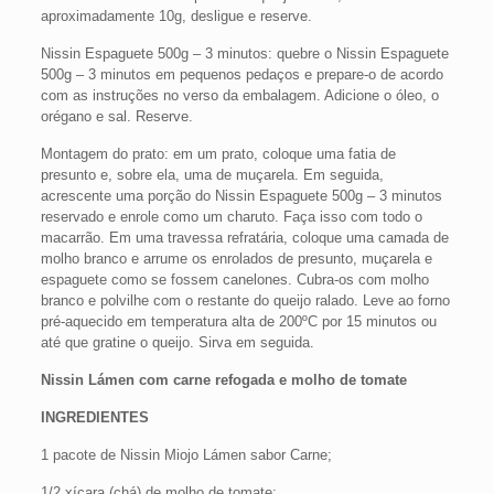
aproximadamente 10g, desligue e reserve.
Nissin Espaguete 500g – 3 minutos: quebre o Nissin Espaguete
500g – 3 minutos em pequenos pedaços e prepare-o de acordo
com as instruções no verso da embalagem. Adicione o óleo, o
orégano e sal. Reserve.
Montagem do prato: em um prato, coloque uma fatia de
presunto e, sobre ela, uma de muçarela. Em seguida,
acrescente uma porção do Nissin Espaguete 500g – 3 minutos
reservado e enrole como um charuto. Faça isso com todo o
macarrão. Em uma travessa refratária, coloque uma camada de
molho branco e arrume os enrolados de presunto, muçarela e
espaguete como se fossem canelones. Cubra-os com molho
branco e polvilhe com o restante do queijo ralado. Leve ao forno
pré-aquecido em temperatura alta de 200ºC por 15 minutos ou
até que gratine o queijo. Sirva em seguida.
Nissin Lámen com carne refogada e molho de tomate
INGREDIENTES
1 pacote de Nissin Miojo Lámen sabor Carne;
1/2 xícara (chá) de molho de tomate;