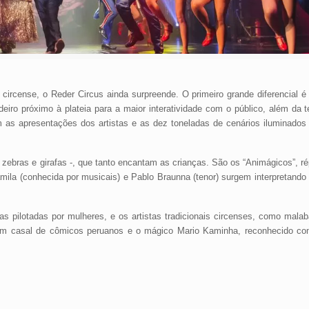
ircense, o Reder Circus ainda surpreende. O primeiro grande diferencial é
eiro próximo à plateia para a maior interatividade com o público, além da t
 as apresentações dos artistas e as dez toneladas de cenários iluminados p
, zebras e girafas -, que tanto encantam as crianças. São os “Animágicos”, r
ila (conhecida por musicais) e Pablo Braunna (tenor) surgem interpretando
 pilotadas por mulheres, e os artistas tradicionais circenses, como malaba
 um casal de cômicos peruanos e o mágico Mario Kaminha, reconhecido c