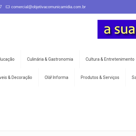
7
comercial@objetivacomunicamidia.com.br
Educação
Culinária & Gastronomia
Cultura & Entretenimento
veis & Decoração
Olá! Informa
Produtos & Serviços
S