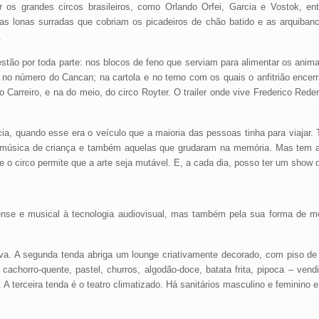
 os grandes circos brasileiros, como Orlando Orfei, Garcia e Vostok, en
as lonas surradas que cobriam os picadeiros de chão batido e as arquiban
.
tão por toda parte: nos blocos de feno que serviam para alimentar os anim
 no número do Cancan; na cartola e no terno com os quais o anfitrião encer
to Carreiro, e na do meio, do circo Royter. O trailer onde vive Frederico Rede
cia, quando esse era o veículo que a maioria das pessoas tinha para viajar.
 música de criança e também aquelas que grudaram na memória. Mas tem a
 o circo permite que a arte seja mutável. E, a cada dia, posso ter um show d
rcense e musical à tecnologia audiovisual, mas também pela sua forma de
huva. A segunda tenda abriga um lounge criativamente decorado, com piso d
achorro-quente, pastel, churros, algodão-doce, batata frita, pipoca – ve
A terceira tenda é o teatro climatizado. Há sanitários masculino e feminino e