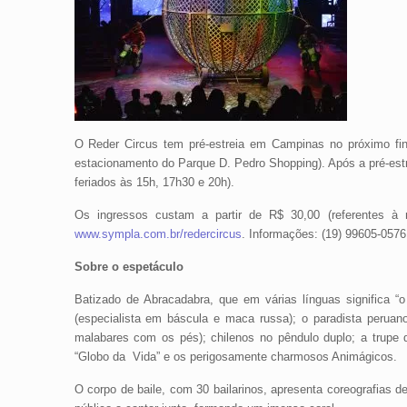
O Reder Circus tem pré-estreia em Campinas no próximo fi
estacionamento do Parque D. Pedro Shopping). Após a pré-est
feriados às 15h, 17h30 e 20h).
Os ingressos custam a partir de R$ 30,00 (referentes à 
www.sympla.com.br/redercircus
. Informações: (19) 99605-0576
Sobre o espetáculo
Batizado de Abracadabra, que em várias línguas significa “
(especialista em báscula e maca russa); o paradista peruan
malabares com os pés); chilenos no pêndulo duplo; a trupe d
“Globo da Vida” e os perigosamente charmosos Animágicos.
O corpo de baile, com 30 bailarinos, apresenta coreografias 