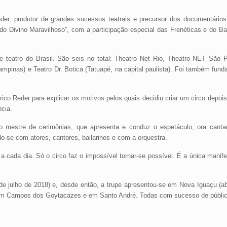
der, produtor de grandes sucessos teatrais e precursor dos documentário
o Divino Maravilhoso”, com a participação especial das Frenéticas e de Ba
 teatro do Brasil. São seis no total: Theatro Net Rio, Theatro NET São 
ampinas) e Teatro Dr. Botica (Tatuapé, na capital paulista). Foi também fund
rico Reder para explicar os motivos pelos quais decidiu criar um circo depoi
cia.
ão, o mestre de cerimônias, que apresenta e conduz o espetáculo, ora cant
o-se com atores, cantores, bailarinos e com a orquestra.
 cada dia. Só o circo faz o impossível tornar-se possível. É a única manife
e julho de 2018) e, desde então, a trupe apresentou-se em Nova Iguaçu (a
, em Campos dos Goytacazes e em Santo André. Todas com sucesso de público