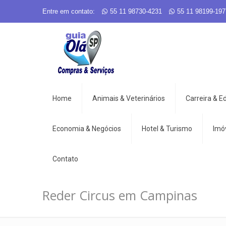
Entre em contato:
55 11 98730-4231
55 11 98199-197
Home
Animais & Veterinários
Carreira & 
Economia & Negócios
Hotel & Turismo
Imó
Contato
Reder Circus em Campinas