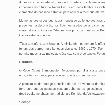
A proposta do espetáculo, segundo Frederico, é homenagear
imponente estrutura do Reder Circus em nada lembre as velh
elementos do passado estão ali para aguçar a memória afetiva
Memórias dos circos que fizeram sucesso ao longo dos anos es
presentes na decoração; nos figurinos usados pelas bailarinas
vieram do circo Orlando Orfei; na lona principal, que foi do Be
Carola e Antolin Garcia.
“Tudo tem afeto, tem história. A minikombi nos remete à infân
foi um dos carros mais famosos dos anos 1960 e 1970. Tem
permite mesclar as melodias clássicas com o sertanejo. Porque
Estrutura
O Reder Circus é imponente não apenas por aliar a arte ci
uma, são três lonas, para receber o público com glamour.
A primeira tenda protege o público do sol, do vento ou da c
ferro para que as pessoas possam saborear as guloseimas – c
(food trucks no chassi de tradicionais Kombis, da Volkswagen). 
Serviço: