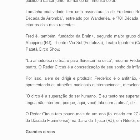
público a cantar junto, formando um imenso coral.
Tamanha criatividade tem uma assinatura, a de Frederico Re
Década de Arromba”, estrelado por Wanderléa, e “70! Década d
citar os dois mais recentes.
Fred é, também, fundador da Brain+, segundo maior grupo de
Shopping (RJ), Theatro Via Sul (Fortaleza), Teatro Iguatemi (C
Patatá Circo Show.
“Eu amadureci no teatro para florescer no circo”, resume Frede
teatro. O Reder Circus é a concretização de seu sonho de infân
Por isso, além de dirigir e produzir, Frederico é o anfitri
apresentando as atrações nacionais e internacionais, mescland
“O circo é a superação do ser humano. E eu tento me superar a
língua não interfere, porque, aqui, você fala com a alma”, diz.
O Reder Circus tem pouco mais de um ano (foi criado em 27 d
da Baixada Fluminense), na Barra da Tijuca (RJ), em Niterói
Grandes circos