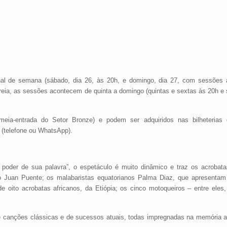
nal de semana (sábado, dia 26, às 20h, e domingo, dia 27, com sessões 
reia, as sessões acontecem de quinta a domingo (quintas e sextas às 20h e
meia-entrada do Setor Bronze) e podem ser adquiridos nas bilheterias 
 (telefone ou WhatsApp).
o poder de sua palavra”, o espetáculo é muito dinâmico e traz os acrobat
o Juan Puente; os malabaristas equatorianos Palma Diaz, que apresentam 
e oito acrobatas africanos, da Etiópia; os cinco motoqueiros – entre eles
de canções clássicas e de sucessos atuais, todas impregnadas na memória a