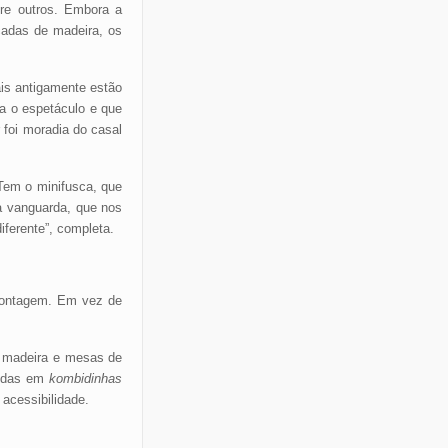
tre outros. Embora a
cadas de madeira, os
ais antigamente estão
ra o espetáculo e que
r foi moradia do casal
 Tem o minifusca, que
 vanguarda, que nos
iferente”, completa.
 montagem. Em vez de
e madeira e mesas de
ndidas em
kombidinhas
 acessibilidade.