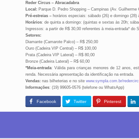
Reder Circus – Abracadabra
Local:
Parque D. Pedro Shopping – Campinas (Av. Guilherme 
Pré-estreias –
horários especiais: sábado (26) e domingo (28)
Horários
: de quinta a domingo: (quintas e sextas às 20h; sáb
Ingressos: a partir de R$ 30,00 referentes à meia-entrada* do 
Setores:
Diamante (Camarote Palco) – R$ 250,00
Ouro (Cadeira VIP Central) – R$ 100,00
Prata (Cadeira VIP Lateral) – R$ 80,00
Bronze (Cadeira Lateral) – R$ 60,00
*Meia-entrada
: Válida para crianças menores de 12 anos, es
renda. Necessária apresentação da identificação na entrada.
Vendas:
nas bilheterias e no site
www.sympla.com.br/redercirc
Informações
: (19) 99605-0576 (telefone ou WhatsApp)
Facebook
Twitter
Pinterest