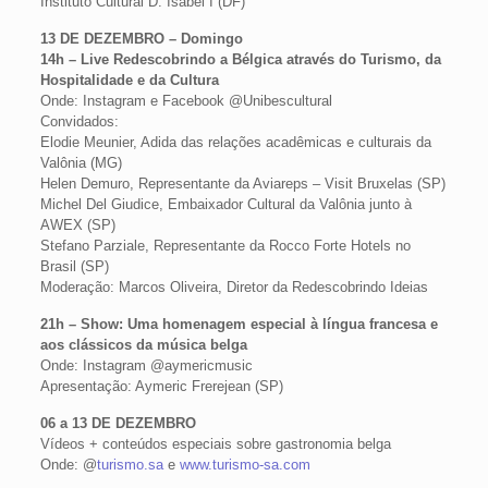
Instituto Cultural D. Isabel I (DF)
13 DE DEZEMBRO – Domingo
14h – Live Redescobrindo a Bélgica através do Turismo, da
Hospitalidade e da Cultura
Onde: Instagram e Facebook @Unibescultural
Convidados:
Elodie Meunier, Adida das relações acadêmicas e culturais da
Valônia (MG)
Helen Demuro, Representante da Aviareps – Visit Bruxelas (SP)
Michel Del Giudice, Embaixador Cultural da Valônia junto à
AWEX (SP)
Stefano Parziale, Representante da Rocco Forte Hotels no
Brasil (SP)
Moderação: Marcos Oliveira, Diretor da Redescobrindo Ideias
21h – Show: Uma homenagem especial à língua francesa e
aos clássicos da música belga
Onde: Instagram @aymericmusic
Apresentação: Aymeric Frerejean (SP)
06 a 13 DE DEZEMBRO
Vídeos + conteúdos especiais sobre gastronomia belga
Onde: @
turismo.sa
e
www.turismo-sa.com