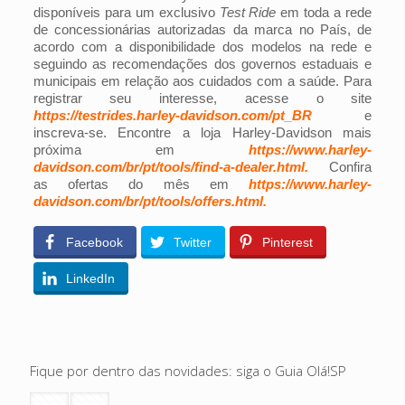
disponíveis para um exclusivo
Test Ride
em toda a rede
de concessionárias autorizadas da marca no País, de
acordo com a disponibilidade dos modelos na rede e
seguindo as recomendações dos governos estaduais e
municipais em relação aos cuidados com a saúde. Para
registrar seu interesse, acesse o site
https://testrides.harley-davidson.com/pt_BR
e
inscreva-se. Encontre a loja Harley-Davidson mais
próxima em
https://www.harley-
davidson.com/br/pt/tools/find-a-dealer.html
.
Confira
as ofertas do mês em
https://www.harley-
davidson.com/br/pt/tools/offers.html
.
Facebook
Twitter
Pinterest
LinkedIn
Fique por dentro das novidades: siga o Guia Olá!SP