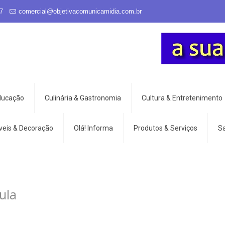
7
comercial@objetivacomunicamidia.com.br
Educação
Culinária & Gastronomia
Cultura & Entretenimento
veis & Decoração
Olá! Informa
Produtos & Serviços
S
ula