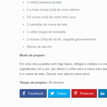
1 cebola pequena picada
1 e meia xícara (chá) de arroz arbóreo
1/2 xícara (chá) de vinho tinto seco
2 caixinhas de creme de leite
1 colher (sopa) de mostarda
2 xícaras (chá) de rúcula, rasgada grosseiramente
Ramos de alecrim
Modo de preparo
Em uma única panela com fogo baixo, refogue a cebola e a car
ingredientes um a um, por último o vinho seco e mexa sem para
e o creme de leite. Decore com alecrim para servir.
Tempo de preparo:
25 minutos
Facebook
Twitter
Pinterest