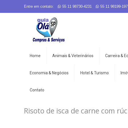
Entre em contato:
55 11 98730-4231
55 11 98199-197
Home
Animais & Veterinários
Carreira & 
Economia & Negócios
Hotel & Turismo
Imó
Contato
Risoto de isca de carne com rúc