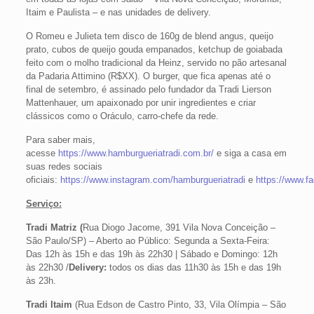
Itaim e Paulista – e nas unidades de delivery.
O Romeu e Julieta tem disco de 160g de blend angus, queijo
prato, cubos de queijo gouda empanados, ketchup de goiabada
feito com o molho tradicional da Heinz, servido no pão artesanal
da Padaria Attimino (R$XX). O burger, que fica apenas até o
final de setembro, é assinado pelo fundador da Tradi Lierson
Mattenhauer, um apaixonado por unir ingredientes e criar
clássicos como o Oráculo, carro-chefe da rede.
Para saber mais,
acesse
https://www.hamburgueriatradi.com.br/
e siga a casa em
suas redes sociais
oficiais:
https://www.instagram.com/hamburgueriatradi
e
https://www.f
Serviço:
Tradi Matriz (
Rua Diogo Jacome, 391 Vila Nova Conceição –
São Paulo/SP) – Aberto ao Público: Segunda a Sexta-Feira:
Das 12h às 15h e das 19h às 22h30 | Sábado e Domingo: 12h
às 22h30 /
Delivery:
todos os dias das 11h30 às 15h e das 19h
às 23h.
Tradi Itaim
(Rua Edson de Castro Pinto, 33, Vila Olímpia – São