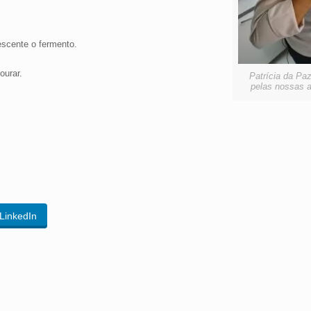
escente o fermento.
ourar.
Patrícia da Paz 
pelas nossas 
LinkedIn