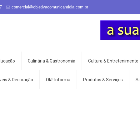
7
comercial@objetivacomunicamidia.com.br
Educação
Culinária & Gastronomia
Cultura & Entretenimento
veis & Decoração
Olá! Informa
Produtos & Serviços
S