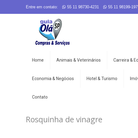
Entre em contato:
55 11 98730-4231
55 11 98199-197
Home
Animais & Veterinários
Carreira & 
Economia & Negócios
Hotel & Turismo
Imó
Contato
Rosquinha de vinagre