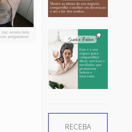
traz receita feita
avós antigamente
RECEBA