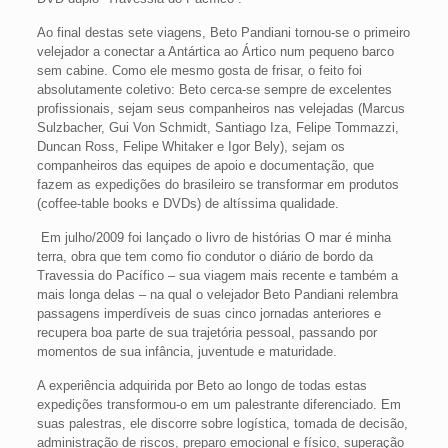
Ao final destas sete viagens, Beto Pandiani tornou-se o primeiro
velejador a conectar a Antártica ao Ártico num pequeno barco
sem cabine. Como ele mesmo gosta de frisar, o feito foi
absolutamente coletivo: Beto cerca-se sempre de excelentes
profissionais, sejam seus companheiros nas velejadas (Marcus
Sulzbacher, Gui Von Schmidt, Santiago Iza, Felipe Tommazzi,
Duncan Ross, Felipe Whitaker e Igor Bely), sejam os
companheiros das equipes de apoio e documentação, que
fazem as expedições do brasileiro se transformar em produtos
(coffee-table books e DVDs) de altíssima qualidade.
Em julho/2009 foi lançado o livro de histórias O mar é minha
terra, obra que tem como fio condutor o diário de bordo da
Travessia do Pacífico – sua viagem mais recente e também a
mais longa delas – na qual o velejador Beto Pandiani relembra
passagens imperdíveis de suas cinco jornadas anteriores e
recupera boa parte de sua trajetória pessoal, passando por
momentos de sua infância, juventude e maturidade.
A experiência adquirida por Beto ao longo de todas estas
expedições transformou-o em um palestrante diferenciado. Em
suas palestras, ele discorre sobre logística, tomada de decisão,
administração de riscos, preparo emocional e físico, superação