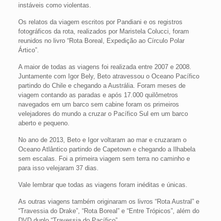
instáveis como violentas.
Os relatos da viagem escritos por Pandiani e os registros
fotográficos da rota, realizados por Maristela Colucci, foram
reunidos no livro “Rota Boreal, Expedição ao Círculo Polar
Ártico”.
A maior de todas as viagens foi realizada entre 2007 e 2008.
Juntamente com Igor Bely, Beto atravessou o Oceano Pacífico
partindo do Chile e chegando a Austrália. Foram meses de
viagem contando as paradas e após 17.000 quilômetros
navegados em um barco sem cabine foram os primeiros
velejadores do mundo a cruzar o Pacífico Sul em um barco
aberto e pequeno.
No ano de 2013, Beto e Igor voltaram ao mar e cruzaram o
Oceano Atlântico partindo de Capetown e chegando a Ilhabela
sem escalas. Foi a primeira viagem sem terra no caminho e
para isso velejaram 37 dias.
Vale lembrar que todas as viagens foram inéditas e únicas.
As outras viagens também originaram os livros “Rota Austral” e
“Travessia do Drake”, “Rota Boreal” e “Entre Trópicos”, além do
DVD duplo “Travessia do Pacífico”.