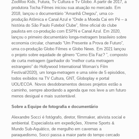
ZooMoo Kids, Futura, Tv Cultura e Tv Globo. A partir de 2017, a
produtora Tocha Filmes iniciou sua atuação no mercado. Em
2018, lançou o documentário “Amanhã Chegou”, uma co-
produção Atômica e Canal Azul e “Onde a Moeda Cai em Pé – a
história do São Paulo Futebol Clube”, filme oficial do clube
paulista em co-produção com ESPN e Canal Azul. Em 2020,
lançou o primeiro documentário longa-metragem brasileiro sobre
economia circular, chamado “Um Presente a Prova de Futuro”,
uma co-produção Globo Filmes e Globo News. Em 2021 lançou
o projeto sobre equidade de gênero “Como Ela Faz? ”, composto
de curta metragem (ganhador do “melhor curta metragem
estrangeiro” do Hollywood International Woman’s Film
Festival/2020), um longa-metragem e uma série de 5 episódios,
todos exibidos na TV Cultura, GNT, Globoplay e portal
UOL/ECOA. Novos desdobramentos desses projetos estão a
caminho, sempre abordando a agenda que nos leve a um futuro
menos desigual e mais sustentável.
Sobre a Equipe de fotografia e documentário
Alexandre Socci é fotógrafo, diretor, filmmaker, ativista social e
ambiental. Especialista em expedições, Xtreme Sports &
Mundo Sub-Aquático, de mergulho em cavernas a
paraquedismo, Socci passa a maior parte do tempo cercado