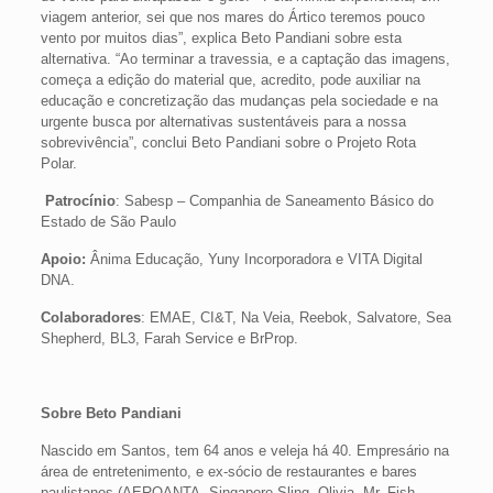
viagem anterior, sei que nos mares do Ártico teremos pouco
vento por muitos dias”, explica Beto Pandiani sobre esta
alternativa. “Ao terminar a travessia, e a captação das imagens,
começa a edição do material que, acredito, pode auxiliar na
educação e concretização das mudanças pela sociedade e na
urgente busca por alternativas sustentáveis para a nossa
sobrevivência”, conclui Beto Pandiani sobre o Projeto Rota
Polar.
Patrocínio
:
Sabesp – Companhia de Saneamento Básico do
Estado de São Paulo
Apoio:
Ânima Educação, Yuny Incorporadora e VITA Digital
DNA.
Colaboradores
: EMAE, CI&T, Na Veia, Reebok, Salvatore, Sea
Shepherd, BL3, Farah Service e BrProp.
Sobre Beto Pandiani
Nascido em Santos, tem 64 anos e veleja há 40. Empresário na
área de entretenimento, e ex-sócio de restaurantes e bares
paulistanos (AEROANTA, Singapore Sling, Olivia, Mr. Fish,