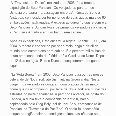
A “Travessia do Drake”, realizada em 2003, foi a terceira
expedição de Beto Pandiani. Os velejadores partiram de
Ushuaia e cruzaram a passagem entre a América do Sul e a
Antártica, conhecida por ter no fundo de suas águas mais de 80
embarcações naufragadas. A expedição durou 45 dias e com ela
Beto Pandiani e Duncan Ross os primeiros velejadores a chegar
à Península Antártica em um barco sem cabine.
Após as expedições, Beto encarou a regata “Atlantic 1.000”, em
2004. A regata é conhecida por ser a mais longa e difícil do
mundo para catamarans sem cabine. Ela percorre mil milhas da
costa americana, indo da Flórida até a Carolina do Norte. Depois
de 12 dias na água, Beto e Duncan conquistaram o segundo
lugar.
Na “Rota Boreal”, em 2005, Beto Pandiani passou três meses
velejando de Nova York até Sisimiut, na Groenlândia. Nesta
viagem, os velejadores contaram com o apoio de um motor
home que os acompanhou por terra de Nova York até o final das
estradas no norte canadense. A partir do Labrador, na costa do
Canadá, a dupla teve a companhia do Kotic II, barco
capitaneado pelo Oleg Bely, pai de Igor Bely, companheiro de
Pandiani na “Travessia do Pacífico”. O apoio foi necessário
porque na região polar as condições climáticas não são só