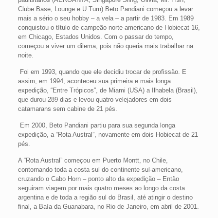
Clube Base, Lounge e U Turn) Beto Pandiani começou a levar
mais a sério o seu hobby – a vela – a partir de 1983. Em 1989
conquistou o título de campeão norte-americano de Hobiecat 16,
em Chicago, Estados Unidos. Com o passar do tempo,
começou a viver um dilema, pois não queria mais trabalhar na
noite.
Foi em 1993, quando que ele decidiu trocar de profissão. E
assim, em 1994, aconteceu sua primeira e mais longa
expedição, “Entre Trópicos”, de Miami (USA) a Ilhabela (Brasil),
que durou 289 dias e levou quatro velejadores em dois
catamarans sem cabine de 21 pés.
Em 2000, Beto Pandiani partiu para sua segunda longa
expedição, a “Rota Austral”, novamente em dois Hobiecat de 21
pés.
A “Rota Austral” começou em Puerto Montt, no Chile,
contornando toda a costa sul do continente sul-americano,
cruzando o Cabo Horn – ponto alto da expedição – Então
seguiram viagem por mais quatro meses ao longo da costa
argentina e de toda a região sul do Brasil, até atingir o destino
final, a Baía da Guanabara, no Rio de Janeiro, em abril de 2001.