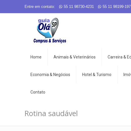
Entre em contato:
55 11 98730-4231
55 11 98199-197
Home
Animais & Veterinários
Carreira & 
Economia & Negócios
Hotel & Turismo
Imó
Contato
Rotina saudável