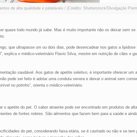
ntos de alta qualidade e palatáveis / (Crédito: Shutterstock/Divulgação Pre
er quase todo mundo já sabe. Mas é muito importante não os deixar sem se 
ts.
ngo, que ultrapasse um ou dois dias, pode desencadear nos gatos a lipidose
, explica o médico-veterinário Flavio Silva, mestre em nutrição de cães e ga
mentação saudável. Aos gatos de apetite seletivo, é importante oferecer um a
e não pode ser feito é adotar uma conduta severa e deixar o animal sem comer
vel no potinho”, orienta o médico-veterinário.
r o apetite do pet. O sabor atraente pode ser encontrado em produtos de alt
nientes de fontes nobres. São alimentos que fazem bem para a saúde e aind
ificidades do pet, considerando faixa etária, se é castrado ou não e se tem 