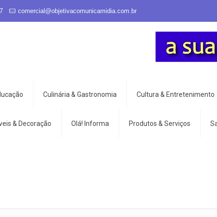
7
comercial@objetivacomunicamidia.com.br
Educação
Culinária & Gastronomia
Cultura & Entretenimento
veis & Decoração
Olá! Informa
Produtos & Serviços
S