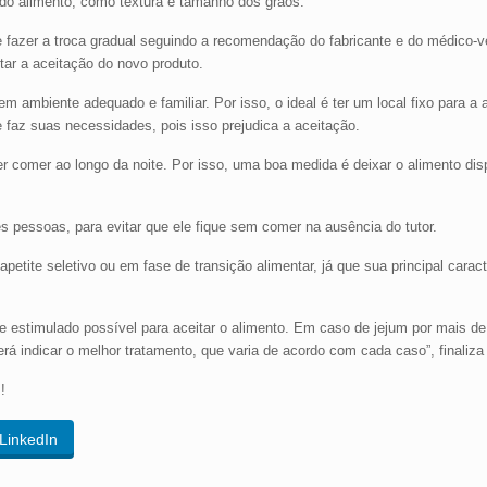
do alimento, como textura e tamanho dos grãos.
 fazer a troca gradual seguindo a recomendação do fabricante e do médico-vet
tar a aceitação do novo produto.
m ambiente adequado e familiar. Por isso, o ideal é ter um local fixo para a
e faz suas necessidades, pois isso prejudica a aceitação.
 comer ao longo da noite. Por isso, uma boa medida é deixar o alimento dis
es pessoas, para evitar que ele fique sem comer na ausência do tutor.
tite seletivo ou em fase de transição alimentar, já que sua principal caracte
 e estimulado possível para aceitar o alimento. Em caso de jejum por mais de 
á indicar o melhor tratamento, que varia de acordo com cada caso”, finaliza 
!
LinkedIn