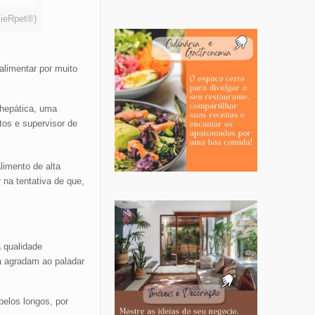
mieRpet®)
alimentar por muito
 hepática, uma
tos e supervisor de
limento de alta
 na tentativa de que,
a qualidade
a agradam ao paladar
pelos longos, por