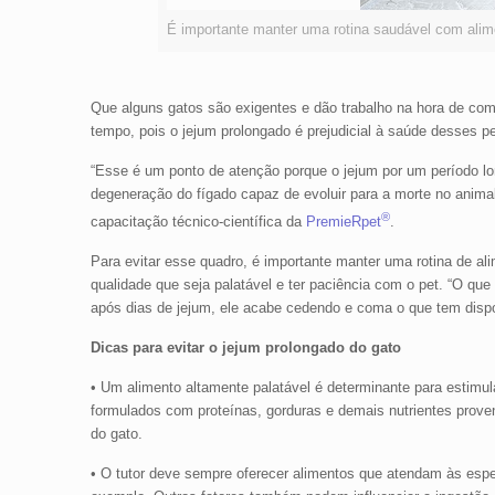
É importante manter uma rotina saudável com alime
Que alguns gatos são exigentes e dão trabalho na hora de com
tempo, pois o jejum prolongado é prejudicial à saúde desses pe
“Esse é um ponto de atenção porque o jejum por um período lo
degeneração do fígado capaz de evoluir para a morte no animal”
®
capacitação técnico-científica da
PremieRpet
.
Para evitar esse quadro, é importante manter uma rotina de ali
qualidade que seja palatável e ter paciência com o pet. “O qu
após dias de jejum, ele acabe cedendo e coma o que tem disponí
Dicas para evitar o jejum prolongado do gato
• Um alimento altamente palatável é determinante para estimula
formulados com proteínas, gorduras e demais nutrientes prove
do gato.
• O tutor deve sempre oferecer alimentos que atendam às espec