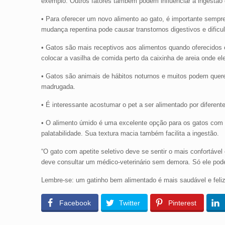
exemplo. Outros fatores também podem influenciar a ingestão 
• Para oferecer um novo alimento ao gato, é importante sempre
mudança repentina pode causar transtornos digestivos e dificul
• Gatos são mais receptivos aos alimentos quando oferecidos e
colocar a vasilha de comida perto da caixinha de areia onde el
• Gatos são animais de hábitos noturnos e muitos podem querer
madrugada.
• É interessante acostumar o pet a ser alimentado por diferent
• O alimento úmido é uma excelente opção para os gatos com ape
palatabilidade. Sua textura macia também facilita a ingestão.
“O gato com apetite seletivo deve se sentir o mais confortável
deve consultar um médico-veterinário sem demora. Só ele poder
Lembre-se: um gatinho bem alimentado é mais saudável e feliz
Facebook
Twitter
Pinterest