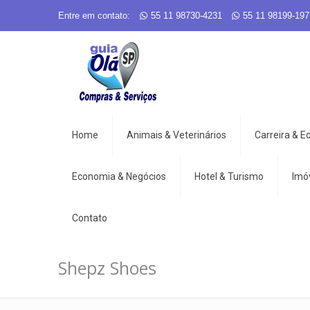
Entre em contato:
55 11 98730-4231
55 11 98199-197
Home
Animais & Veterinários
Carreira & 
Economia & Negócios
Hotel & Turismo
Imó
Contato
Shepz Shoes