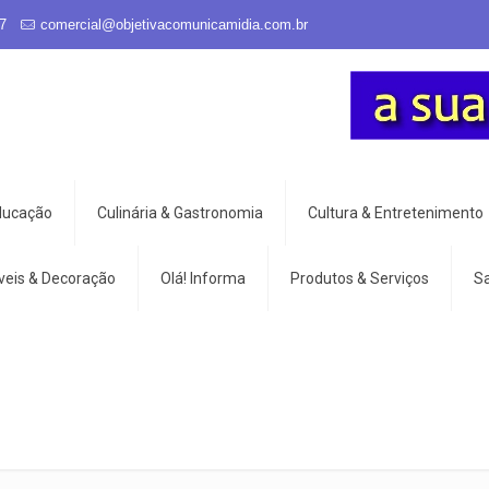
7
comercial@objetivacomunicamidia.com.br
Educação
Culinária & Gastronomia
Cultura & Entretenimento
veis & Decoração
Olá! Informa
Produtos & Serviços
S