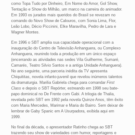
como Topa Tudo por Dinheiro, Em Nome do Amor, Gol Show,
Tentação e Show do Milhão, um marco na carreira do animador.
Em 1993 os jurados mais queridos do Brasil se revezam no
comando do Novo Show de Calouros, com Sonia Lima, Flor,
Leão Lobo, Décio Piccinini, Elke Maravilha, Pedro de Lara e
Wagner Montes.
Em 1996 o SBT amplia sua capacidade operacional com a
inauguração do Centro de Televisão Anhanguera, ou Complexo
Anhanguera, reunindo toda a produção em um único espaço
(encerrando as atividades nas sedes Vila Guilherme, Sumaré,
Camarés, Teatro Silvio Santos e a antiga Unidade Anhanguera).
No ano seguinte, uma parceria inédita da TV apresenta
Chiquititas, novela infanto-juvenil que revelou inúmeros talentos
da dramaturgia. Marilia Gabriela chega para comandar
First
Class
e depois o SBT Repórter, estreando em 1998 seu bate-
papo dominical no De Frente com Gabi. A trilogia de Thalia,
revelada pelo SBT em 1992 pela novela Quinze Anos, têm êxito
com Maria Mercedes, Marimar e Maria do Bairro. Sem deixar de
lembrar de Gaby Spanic em A Usurpadora, exibida aqui em
1999.
No final da década, o apresentador Ratinho chega ao SBT
trazendo seu show de variedades com humor, reportagens e