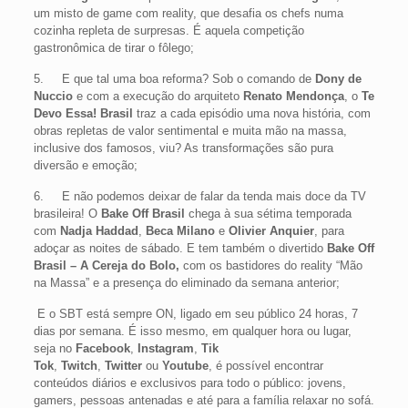
um misto de game com reality, que desafia os chefs numa
cozinha repleta de surpresas. É aquela competição
gastronômica
de tirar o fôlego;
5. E que tal uma boa reforma? Sob o comando de
Dony de
Nuccio
e com a execução do arquiteto
Renato Mendonça
, o
Te
Devo Essa! Brasil
traz a cada episódio uma nova história, com
obras repletas de valor sentimental e muita mão na massa,
inclusive dos famosos, viu? As transformações são pura
diversão e emoção;
6. E não podemos deixar de falar da tenda mais doce da TV
brasileira! O
Bake Off Brasil
chega à sua sétima temporada
com
Nadja Haddad
,
Beca Milano
e
Olivier Anquier
, para
adoçar as noites de sábado. E tem também o divertido
Bake Off
Brasil – A Cereja do Bolo,
com os bastidores do reality “Mão
na Massa” e a presença do eliminado da semana anterior;
E o SBT está sempre ON, ligado em seu público 24 horas, 7
dias por semana. É isso mesmo, em qualquer hora ou lugar,
seja no
Facebook
,
Instagram
,
Tik
Tok
,
Twitch
,
Twitter
ou
Youtube
, é possível encontrar
conteúdos diários e exclusivos para todo o público: jovens,
gamers, pessoas antenadas e até para a família relaxar no sofá.