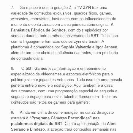
7. Se o papo é com a geração Z, a
TV ZYN
traz uma
variedade de conteúdos exclusivos, quadros fixos, games,
webséries, entrevistas, bastidores com os influenciadores do
momento e conta ainda com a sua primeira série original:
A
Fantástica Fábrica de Sonhos
, com dois episódios por
semana durante todo o mês de aniversário do
SBT
. Tudo isso
com a linguagem e formatos que os zynners amam. A
plataforma é comandada por
Sophia Valverde
e
Igor Jansen
,
além de um time cheio de influência nas redes, com produção
de conteúdo diária;
8. O
SBT Games
leva informação e entretenimento
especializado de videogames e esportes eletrônicos para o
público jovem e jogadores veteranos. Tudo isso em uma mescla
perfeita entre o novo e o nostálgico. Aqui também é a casa
dos
streamers
, com uma programação especial de segunda a
segunda e espaço para novos talentos florescerem. Todos os
conteúdos são feitos de gamers para gamers;
9. Ainda em clima de comemoração, no dia 22 de agosto
estreará o
“Programa Câmeras Escondidas” nas
plataformas digitais do SBT!
Com a apresentação de
Aline
Serrano e Lindezo
, a atração trará conteúdos semanais nas