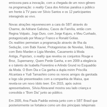
emissora para a inovação, com a chegada de um novo gênero
na programação: o
reality
Casa dos Artistas paralisa o público
em frente à TV para ver Silvio Santos e os 12 participantes
interagindo ao vivo.
Novas atrações rejuvenescem a cara do SBT através do
Charme, de Adriane Galisteu, Casos de Família, então com
Regina Volpato, Jogo Duro, com Jorge Kajuru, e Meu Cunhado,
protagonizado por Moacyr Franco e Ronald Golias.
Os
realities
permeiam a programação através de Ilha da
Sedução, com Babi Xavier, Protagonistas de Novelas, Ídolos,
com Beto Marden e Ligia Mendes, Casamento à Moda
Antiga,
Popstars
, o
reality
que revelou os conjuntos Rouge e
Broz,
Supernanny
, Quem Perde Ganha, e em 2009 a elegância
e o talento de Isabella Fiorentino e Arlindo Grund no Esquadrão
da Moda. O Bom Dia e Cia ganha a dupla mirim Priscilla
Alcantara e Yudi Tamashiro como os novos amigos da garotada
e logo são presenteados com a companhia de Maisa, que
revela-se um novo ídolo
teen
. Em 2015, após outros
apresentadores, Silvia Abravanel mostra seu lado criança e
consolida o “Bom Dia” junto ao público.
Em 2005, Ana Paula Padrão estreia junto com o SBT Brasil que
posteriormente se fortalece como um dos principais telejornais