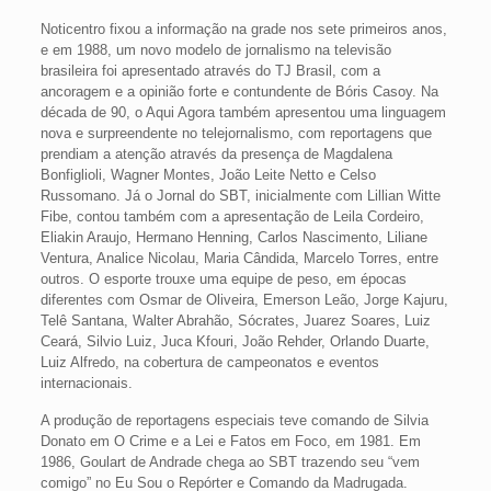
Noticentro fixou a informação na grade nos sete primeiros anos,
e em 1988, um novo modelo de jornalismo na televisão
brasileira foi apresentado através do TJ Brasil, com a
ancoragem e a opinião forte e contundente de Bóris Casoy. Na
década de 90, o Aqui Agora também apresentou uma linguagem
nova e surpreendente no telejornalismo, com reportagens que
prendiam a atenção através da presença de Magdalena
Bonfiglioli, Wagner Montes, João Leite Netto e Celso
Russomano. Já o Jornal do SBT, inicialmente com Lillian Witte
Fibe, contou também com a apresentação de Leila Cordeiro,
Eliakin Araujo, Hermano Henning, Carlos Nascimento, Liliane
Ventura, Analice Nicolau, Maria Cândida, Marcelo Torres, entre
outros. O esporte trouxe uma equipe de peso, em épocas
diferentes com Osmar de Oliveira, Emerson Leão, Jorge Kajuru,
Telê Santana, Walter Abrahão, Sócrates, Juarez Soares, Luiz
Ceará, Silvio Luiz, Juca Kfouri, João Rehder, Orlando Duarte,
Luiz Alfredo, na cobertura de campeonatos e eventos
internacionais.
A produção de reportagens especiais teve comando de Silvia
Donato em O Crime e a Lei e Fatos em Foco, em 1981. Em
1986, Goulart de Andrade chega ao SBT trazendo seu “vem
comigo” no Eu Sou o Repórter e Comando da Madrugada.