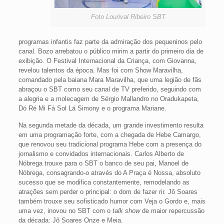
Foto Lourival Ribeiro SBT
programas infantis faz parte da admiração dos pequeninos pelo
canal. Bozo arrebatou o público mirim a partir do primeiro dia de
exibição. O Festival Internacional da Criança, com Giovanna,
revelou talentos da época. Mas foi com Show Maravilha,
comandado pela baiana Mara Maravilha, que uma legião de fãs
abraçou o SBT como seu canal de TV preferido, seguindo com
a alegria e a molecagem de Sérgio Mallandro no Oradukapeta,
Dó Ré Mi Fá Sol Lá Simony e o programa Mariane.
Na segunda metade da década, um grande investimento resulta
em uma programação forte, com a chegada de Hebe Camargo,
que renovou seu tradicional programa Hebe com a presença do
jornalismo e convidados internacionais. Carlos Alberto de
Nóbrega trouxe para o SBT o banco de seu pai, Manoel de
Nóbrega, consagrando-o através do A Praça é Nossa, absoluto
sucesso que se modifica constantemente, remodelando as
atrações sem perder o principal: o dom de fazer rir. Jô Soares
também trouxe seu sofisticado humor com Veja o Gordo e, mais
uma vez, inovou no SBT com o
talk show
de maior repercussão
da década: Jô Soares Onze e Meia.