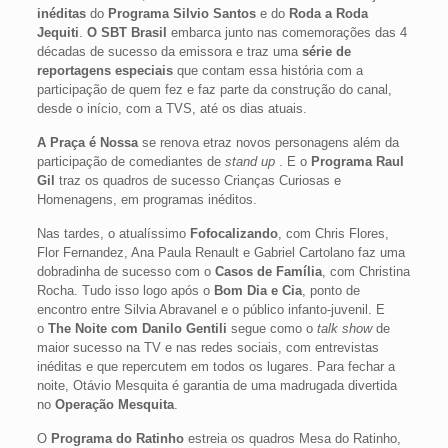
inéditas
do
Programa Silvio Santos
e do
Roda a Roda
Jequiti
.
O
SBT Brasil
embarca junto nas comemorações das 4
décadas de sucesso da emissora e traz uma
série de
reportagens especiais
que contam essa história com a
participação de quem fez e faz parte da construção do canal,
desde o início, com a TVS, até os dias atuais.
A Praça é Nossa
se renova etraz novos personagens além da
participação de comediantes de
stand up
. E o
Programa Raul
Gil
traz os quadros de sucesso Crianças Curiosas e
Homenagens, em programas inéditos.
Nas tardes, o atualíssimo
Fofocalizando
, com Chris Flores,
Flor Fernandez, Ana Paula Renault e Gabriel Cartolano faz uma
dobradinha de sucesso com o
Casos de Família
, com Christina
Rocha. Tudo isso logo após o
Bom Dia e Cia
, ponto de
encontro entre Silvia Abravanel e o público infanto-juvenil. E
o
The Noite com Danilo Gentili
segue como o
talk show
de
maior sucesso na TV e nas redes sociais, com entrevistas
inéditas e que repercutem em todos os lugares. Para fechar a
noite, Otávio Mesquita é garantia de uma madrugada divertida
no
Operação Mesquita
.
O
Programa do Ratinho
estreia os quadros Mesa do Ratinho,