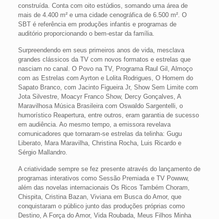
construída. Conta com oito estúdios, somando uma área de
mais de 4.400 m² e uma cidade cenográfica de 6.500 m². O
SBT é referência em produções infantis e programas de
auditório proporcionando o bem-estar da família.
Surpreendendo em seus primeiros anos de vida, mesclava
grandes clássicos da TV com novos formatos e estrelas que
nasciam no canal. O Povo na TV, Programa Raul Gil, Almoço
com as Estrelas com Ayrton e Lolita Rodrigues, O Homem do
Sapato Branco, com Jacinto Figueira Jr, Show Sem Limite com
Jota Silvestre, Moacyr Franco Show, Dercy Gonçalves, A
Maravilhosa Música Brasileira com Oswaldo Sargentelli, o
humorístico Reapertura, entre outros, eram garantia de sucesso
em audiência. Ao mesmo tempo, a emissora revelava
comunicadores que tornaram-se estrelas da telinha: Gugu
Liberato, Mara Maravilha, Christina Rocha, Luis Ricardo e
Sérgio Mallandro.
A criatividade sempre se fez presente através do lançamento de
programas interativos como Sessão Premiada e TV Powww,
além das novelas internacionais Os Ricos Também Choram,
Chispita, Cristina Bazan, Viviana em Busca do Amor, que
conquistaram o público junto das produções próprias como
Destino, A Força do Amor, Vida Roubada, Meus Filhos Minha