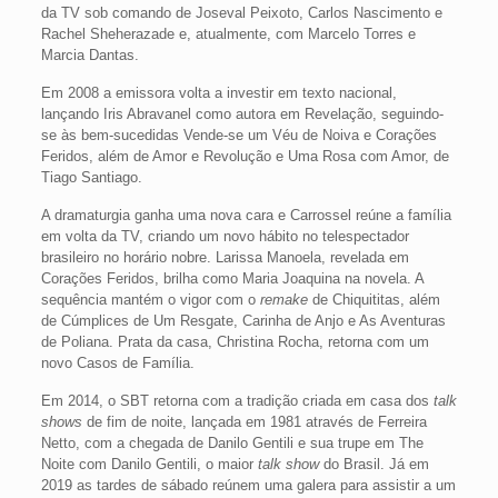
da TV sob comando de Joseval Peixoto, Carlos Nascimento e
Rachel Sheherazade e, atualmente, com Marcelo Torres e
Marcia Dantas.
Em 2008 a emissora volta a investir em texto nacional,
lançando Iris Abravanel como autora em Revelação, seguindo-
se às bem-sucedidas Vende-se um Véu de Noiva e Corações
Feridos, além de Amor e Revolução e Uma Rosa com Amor, de
Tiago Santiago.
A dramaturgia ganha uma nova cara e Carrossel reúne a família
em volta da TV, criando um novo hábito no telespectador
brasileiro no horário nobre. Larissa Manoela, revelada em
Corações Feridos, brilha como Maria Joaquina na novela. A
sequência mantém o vigor com o
remake
de Chiquititas, além
de Cúmplices de Um Resgate, Carinha de Anjo e As Aventuras
de Poliana. Prata da casa, Christina Rocha, retorna com um
novo Casos de Família.
Em 2014, o SBT retorna com a tradição criada em casa dos
talk
shows
de fim de noite, lançada em 1981 através de Ferreira
Netto, com a chegada de Danilo Gentili e sua trupe em The
Noite com Danilo Gentili, o maior
talk show
do Brasil. Já em
2019 as tardes de sábado reúnem uma galera para assistir a um