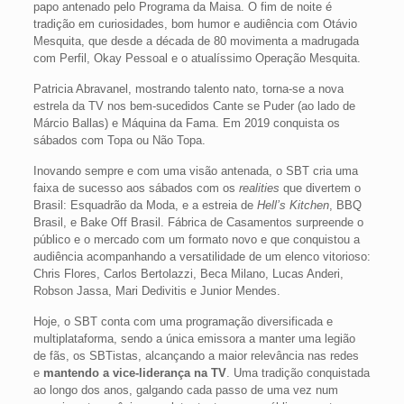
papo antenado pelo Programa da Maisa. O fim de noite é
tradição em curiosidades, bom humor e audiência com Otávio
Mesquita, que desde a década de 80 movimenta a madrugada
com Perfil, Okay Pessoal e o atualíssimo Operação Mesquita.
Patricia Abravanel, mostrando talento nato, torna-se a nova
estrela da TV nos bem-sucedidos Cante se Puder (ao lado de
Márcio Ballas) e Máquina da Fama. Em 2019 conquista os
sábados com Topa ou Não Topa.
Inovando sempre e com uma visão antenada, o SBT cria uma
faixa de sucesso aos sábados com os
realities
que divertem o
Brasil: Esquadrão da Moda, e a estreia de
Hell’s Kitchen
, BBQ
Brasil, e Bake Off Brasil. Fábrica de Casamentos surpreende o
público e o mercado com um formato novo e que conquistou a
audiência acompanhando a versatilidade de um elenco vitorioso:
Chris Flores, Carlos Bertolazzi, Beca Milano, Lucas Anderi,
Robson Jassa, Mari Dedivitis e Junior Mendes.
Hoje, o SBT conta com uma programação diversificada e
multiplataforma, sendo a única emissora a manter uma legião
de fãs, os SBTistas, alcançando a maior relevância nas redes
e
mantendo a vice-liderança na TV
. Uma tradição conquistada
ao longo dos anos, galgando cada passo de uma vez num