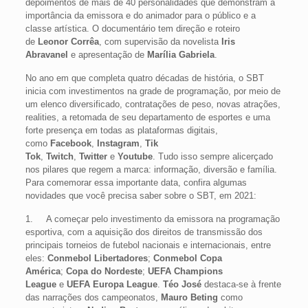
depoimentos de mais de 40 personalidades que demonstram a
importância da emissora e do animador para o público e a
classe artística. O
documentário
tem direção e roteiro
de
Leonor Corrêa
, com supervisão da novelista
Iris
Abravanel
e apresentação de
Marília Gabriela
.
No ano em que completa quatro décadas de história, o
SBT
inicia com investimentos na grade de programação, por meio de
um elenco diversificado, contratações de peso, novas atrações,
realities, a retomada de seu departamento de esportes e uma
forte presença em todas as plataformas digitais,
como
Facebook
,
Instagram
,
Tik
Tok
,
Twitch
,
Twitter
e
Youtube
. Tudo isso sempre alicerçado
nos pilares que regem a marca: informação, diversão e família.
Para comemorar essa importante data, confira algumas
novidades que você precisa saber sobre o SBT, em 2021:
1. A começar pelo investimento da emissora na programação
esportiva, com a aquisição dos direitos de transmissão dos
principais torneios de futebol nacionais e internacionais, entre
eles:
Conmebol Libertadores
;
Conmebol Copa
América
;
Copa do Nordeste
;
UEFA Champions
League
e
UEFA Europa League
.
Téo José
destaca-se à frente
das narrações dos campeonatos,
Mauro Beting
como