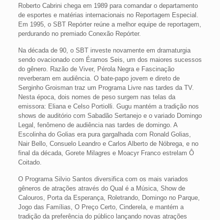
Roberto Cabrini chega em 1989 para comandar o departamento
de esportes e matérias internacionais no Reportagem Especial.
Em 1995, o SBT Repórter reúne a melhor equipe de reportagem,
perdurando no premiado Conexão Repórter.
Na década de 90, o SBT investe novamente em dramaturgia
sendo ovacionado com Éramos Seis, um dos maiores sucessos
do gênero. Razão de Viver, Pérola Negra e Fascinação
reverberam em audiência. O bate-papo jovem e direto de
Serginho Groisman traz um Programa Livre nas tardes da TV.
Nesta época, dois nomes de peso surgem nas telas da
emissora: Eliana e Celso Portiolli. Gugu mantém a tradição nos
shows de auditório com Sabadão Sertanejo e o variado Domingo
Legal, fenômeno de audiência nas tardes de domingo. A
Escolinha do Golias era pura gargalhada com Ronald Golias,
Nair Bello, Consuelo Leandro e Carlos Alberto de Nóbrega, e no
final da década, Gorete Milagres e Moacyr Franco estrelam Ô
Coitado.
O Programa Silvio Santos diversifica com os mais variados
gêneros de atrações através do Qual é a Música, Show de
Calouros, Porta da Esperança, Roletrando, Domingo no Parque,
Jogo das Famílias, O Preço Certo, Cinderela, e mantém a
tradição da preferência do público lançando novas atrações