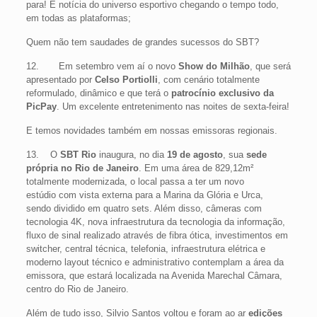
para! É notícia do universo esportivo chegando o tempo todo,
em todas as plataformas;
Quem não tem saudades de grandes sucessos do SBT?
12. Em setembro vem aí o novo
Show do Milhão
, que será
apresentado por
Celso Portiolli
, com cenário totalmente
reformulado, dinâmico e que terá o
patrocínio exclusivo da
PicPay
. Um excelente entretenimento nas noites de sexta-feira!
E temos novidades também em nossas emissoras regionais.
13. O
SBT Rio
inaugura, no dia
19 de agosto
, sua
sede
própria no Rio de Janeiro
. Em uma área de 829,12m²
totalmente modernizada, o local passa a ter um novo
estúdio com vista externa para a Marina da Glória e Urca,
sendo dividido em quatro sets. Além disso, câmeras com
tecnologia 4K, nova infraestrutura da tecnologia da informação,
fluxo de sinal realizado através de fibra ótica, investimentos em
switcher, central técnica, telefonia, infraestrutura elétrica e
moderno layout técnico e administrativo contemplam a área da
emissora, que estará localizada na Avenida Marechal Câmara,
centro do Rio de Janeiro.
Além de tudo isso, Silvio Santos voltou e foram ao ar
edições