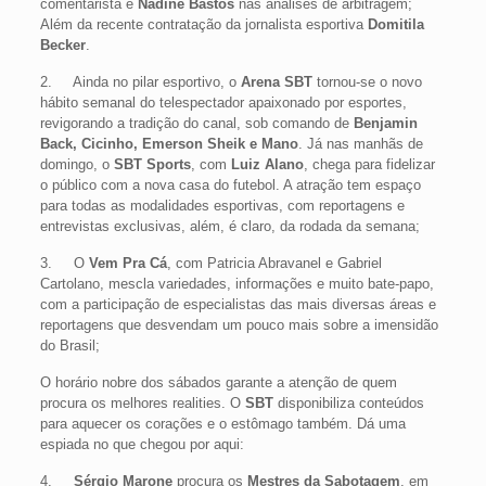
comentarista e
Nadine Bastos
nas análises de arbitragem;
Além da recente contratação da jornalista esportiva
Domitila
Becker
.
2. Ainda no pilar esportivo, o
Arena SBT
tornou-se o novo
hábito semanal do telespectador apaixonado por esportes,
revigorando a tradição do canal, sob comando de
Benjamin
Back, Cicinho, Emerson Sheik e Mano
. Já nas manhãs de
domingo, o
SBT Sports
, com
Luiz Alano
, chega para fidelizar
o público com a nova casa do futebol. A atração tem espaço
para todas as modalidades esportivas, com reportagens e
entrevistas exclusivas, além, é claro, da rodada da semana;
3. O
Vem Pra Cá
, com Patricia Abravanel e Gabriel
Cartolano, mescla variedades, informações e muito bate-papo,
com a participação de especialistas das mais diversas áreas e
reportagens que desvendam um pouco mais sobre a imensidão
do Brasil;
O horário nobre dos sábados garante a atenção de quem
procura os melhores realities. O
SBT
disponibiliza conteúdos
para aquecer os corações e o estômago também. Dá uma
espiada no que chegou por aqui:
4.
Sérgio Marone
procura os
Mestres da Sabotagem
, em