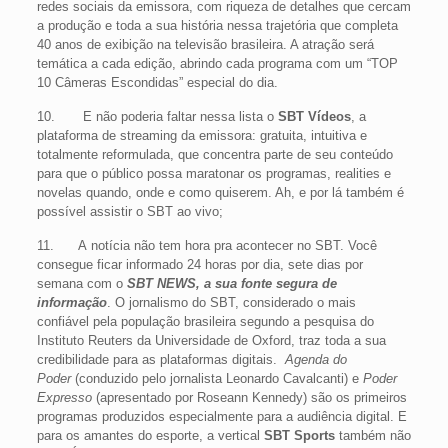
redes sociais da emissora, com riqueza de detalhes que cercam
a produção e toda a sua história nessa trajetória que completa
40 anos de exibição na televisão brasileira. A atração será
temática a cada edição, abrindo cada programa com um “TOP
10 Câmeras Escondidas” especial do dia.
10. E não poderia faltar nessa lista o
SBT Vídeos
, a
plataforma de streaming da emissora: gratuita, intuitiva e
totalmente reformulada, que concentra parte de seu conteúdo
para que o público possa maratonar os programas, realities e
novelas quando, onde e como quiserem. Ah, e por lá também é
possível assistir o SBT ao vivo;
11. A notícia não tem hora pra acontecer no SBT. Você
consegue ficar informado 24 horas por dia, sete dias por
semana com o
SBT NEWS, a sua fonte segura de
informação
. O jornalismo do SBT, considerado o mais
confiável pela população brasileira segundo a pesquisa do
Instituto Reuters da Universidade de Oxford, traz toda a sua
credibilidade para as plataformas digitais.
Agenda do
Poder
(conduzido pelo jornalista Leonardo Cavalcanti) e
Poder
Expresso
(apresentado por Roseann Kennedy) são os primeiros
programas produzidos especialmente para a audiência digital. E
para os amantes do esporte, a vertical
SBT Sports
também não