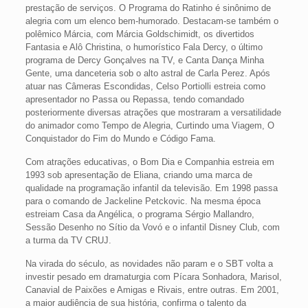
prestação de serviços. O Programa do Ratinho é sinônimo de
alegria com um elenco bem-humorado. Destacam-se também o
polêmico Márcia, com Márcia Goldschimidt, os divertidos
Fantasia e Alô Christina, o humorístico Fala Dercy, o último
programa de Dercy Gonçalves na TV, e Canta Dança Minha
Gente, uma danceteria sob o alto astral de Carla Perez. Após
atuar nas Câmeras Escondidas, Celso Portiolli estreia como
apresentador no Passa ou Repassa, tendo comandado
posteriormente diversas atrações que mostraram a versatilidade
do animador como Tempo de Alegria, Curtindo uma Viagem, O
Conquistador do Fim do Mundo e Código Fama.
Com atrações educativas, o Bom Dia e Companhia estreia em
1993 sob apresentação de Eliana, criando uma marca de
qualidade na programação infantil da televisão. Em 1998 passa
para o comando de Jackeline Petckovic. Na mesma época
estreiam Casa da Angélica, o programa Sérgio Mallandro,
Sessão Desenho no Sítio da Vovó e o infantil Disney Club, com
a turma da TV CRUJ.
Na virada do século, as novidades não param e o SBT volta a
investir pesado em dramaturgia com Pícara Sonhadora, Marisol,
Canavial de Paixões e Amigas e Rivais, entre outras. Em 2001,
a maior audiência de sua história, confirma o talento da