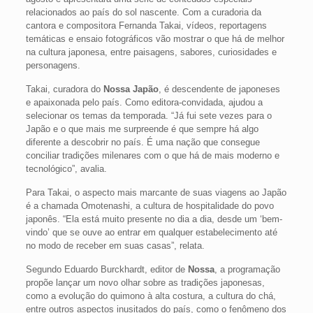
relacionados ao país do sol nascente. Com a curadoria da
cantora e compositora Fernanda Takai, vídeos, reportagens
temáticas e ensaio fotográficos vão mostrar o que há de melhor
na cultura japonesa, entre paisagens, sabores, curiosidades e
personagens.
Takai, curadora do
Nossa Japão
, é descendente de japoneses
e apaixonada pelo país. Como editora-convidada, ajudou a
selecionar os temas da temporada. “Já fui sete vezes para o
Japão e o que mais me surpreende é que sempre há algo
diferente a descobrir no país. É uma nação que consegue
conciliar tradições milenares com o que há de mais moderno e
tecnológico”, avalia.
Para Takai, o aspecto mais marcante de suas viagens ao Japão
é a chamada Omotenashi, a cultura de hospitalidade do povo
japonês. “Ela está muito presente no dia a dia, desde um ‘bem-
vindo’ que se ouve ao entrar em qualquer estabelecimento até
no modo de receber em suas casas”, relata.
Segundo Eduardo Burckhardt, editor de
Nossa
, a programação
propõe lançar um novo olhar sobre as tradições japonesas,
como a evolução do quimono à alta costura, a cultura do chá,
entre outros aspectos inusitados do país, como o fenômeno dos