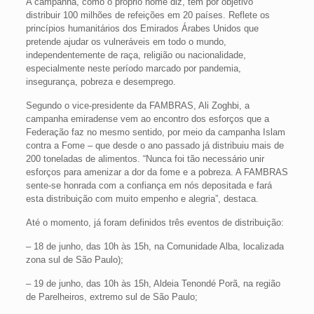
A campanha, como o próprio nome diz, tem por objetivo
distribuir 100 milhões de refeições em 20 países. Reflete os
princípios humanitários dos Emirados Árabes Unidos que
pretende ajudar os vulneráveis em todo o mundo,
independentemente de raça, religião ou nacionalidade,
especialmente neste período marcado por pandemia,
insegurança, pobreza e desemprego.
Segundo o vice-presidente da FAMBRAS, Ali Zoghbi, a
campanha emiradense vem ao encontro dos esforços que a
Federação faz no mesmo sentido, por meio da campanha Islam
contra a Fome – que desde o ano passado já distribuiu mais de
200 toneladas de alimentos. “Nunca foi tão necessário unir
esforços para amenizar a dor da fome e a pobreza. A FAMBRAS
sente-se honrada com a confiança em nós depositada e fará
esta distribuição com muito empenho e alegria”, destaca.
Até o momento, já foram definidos três eventos de distribuição:
– 18 de junho, das 10h às 15h, na Comunidade Alba, localizada
zona sul de São Paulo);
– 19 de junho, das 10h às 15h, Aldeia Tenondé Porã, na região
de Parelheiros, extremo sul de São Paulo;